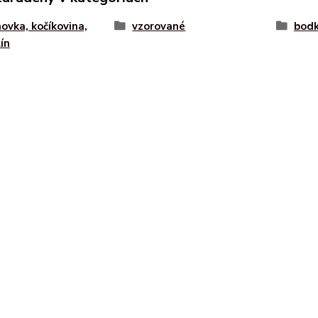
ovka, kočíkovina,
vzorované
bod
ín