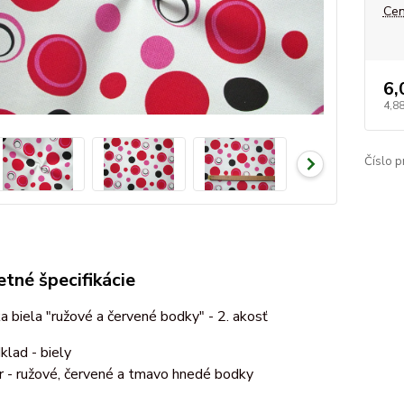
Cen
6,
4,8
Číslo p
tné špecifikácie
 biela "ružové a červené bodky" - 2. akosť
klad - biely
r - ružové, červené a tmavo hnedé bodky