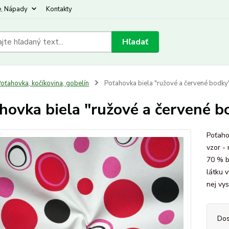
e, Nápady
Kontakty
Hľadať
oťahovka, kočíkovina, gobelín
Poťahovka biela "ružové a červené bodky"
hovka biela "ružové a červené bo
Poťaho
vzor -
70 % b
látku v
nej vys
Dos