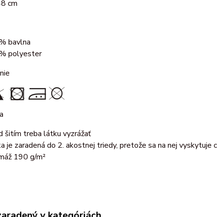
48 cm
% bavlna
% polyester
nie
a
d šitím treba látku vyzrážať
ka je zaradená do 2. akostnej triedy, pretože sa na nej vyskytuje
máž 190 g/m²
zaradený v kategóriách