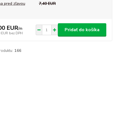
a pred zľavou
7,40 EUR
00 EUR
/
m
Pridať do košíka
8 EUR
bez DPH
roduktu:
166