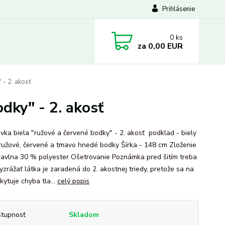
Prihlásenie
0
ks
za
0,00 EUR
 - 2. akosť
dky" - 2. akosť
vka biela "ružové a červené bodky" - 2. akosť podklad - biely
 ružové, červené a tmavo hnedé bodky Šírka - 148 cm Zloženie
avlna 30 % polyester Ošetrovanie Poznámka pred šitím treba
yzrážať látka je zaradená do 2. akostnej triedy, pretože sa na
kytuje chyba tla...
celý popis
tupnosť
Skladom