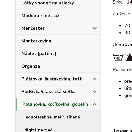
Šírka - 1
Látky vhodné na utierky
Zloženie
Madeira - metráž
70 
Menžester
30 
Monterkovina
Ošetrova
Náplet (patent)
Organza
Poznámk
Plášťovka, šusťákovina, taft
pre
lát
Podšívka/elastická sieťka
gra
Poťahovka, kočíkovina, gobelín
jednofarebné, melír, žíhané
Tovar 
digitálna tlač