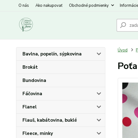
O nás
Ako nakupovať
Obchodné podmienky
Informáci
Úvod
P
Bavlna, popelín, sýpkovina
Poťa
Brokát
Bundovina
Fáčovina
Flanel
Flauš, kabátovina, buklé
Fleece, minky