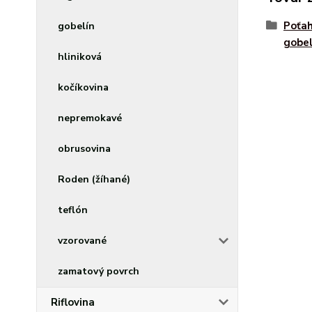
Poťah
gobelín
gobel
hliniková
kočíkovina
nepremokavé
obrusovina
Roden (žíhané)
teflón
vzorované
zamatový povrch
Riflovina