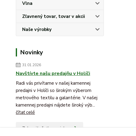
Vlna
Zľavnený tovar, tovar v akcii
Naše výrobky
Novinky
31.01.2026
Navštívte našu predajňu v Holíči
Radi vás privítame v našej kamennej
predajni v Holíči so širokým výberom
metrového textilu a galantérie. V našej
kamennej predajni nájdete široký výb...
čítať celé
Zobraziť všetky novinky