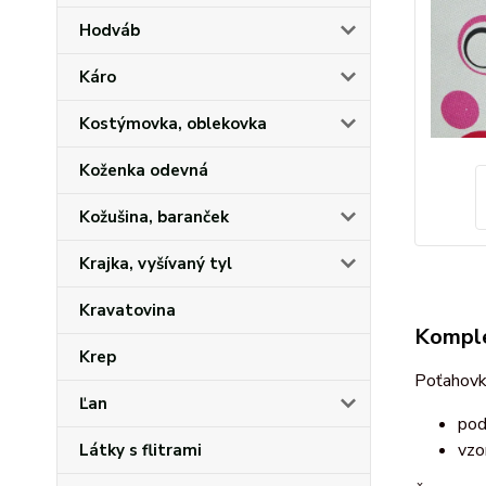
Hodváb
Káro
Kostýmovka, oblekovka
Koženka odevná
Kožušina, baranček
Krajka, vyšívaný tyl
Kravatovina
Komple
Krep
Poťahovka
Ľan
pod
vzo
Látky s flitrami