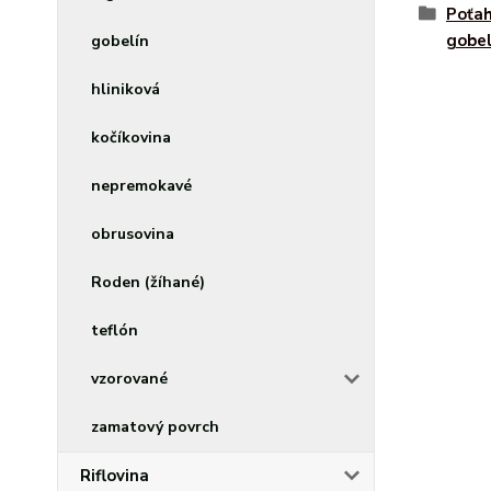
Poťah
gobel
gobelín
hliniková
kočíkovina
nepremokavé
obrusovina
Roden (žíhané)
teflón
vzorované
zamatový povrch
Riflovina