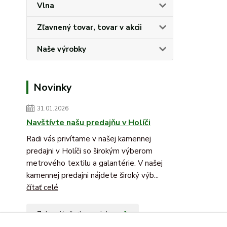
Vlna
Zľavnený tovar, tovar v akcii
Naše výrobky
Novinky
31.01.2026
Navštívte našu predajňu v Holíči
Radi vás privítame v našej kamennej
predajni v Holíči so širokým výberom
metrového textilu a galantérie. V našej
kamennej predajni nájdete široký výb...
čítať celé
Zobraziť všetky novinky