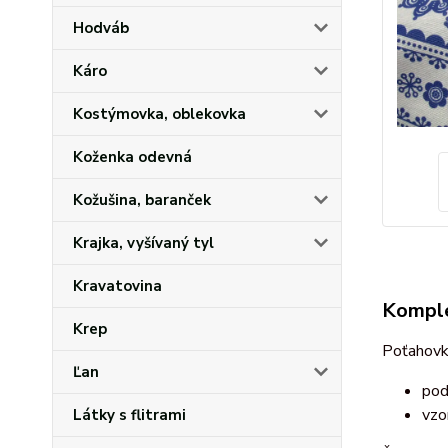
Hodváb
Káro
Kostýmovka, oblekovka
Koženka odevná
Kožušina, baranček
Krajka, vyšívaný tyl
Kravatovina
Komple
Krep
Poťahovka
Ľan
pod
vzo
Látky s flitrami