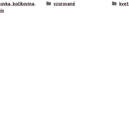
ovka, kočíkovina,
vzorované
kvety
ín