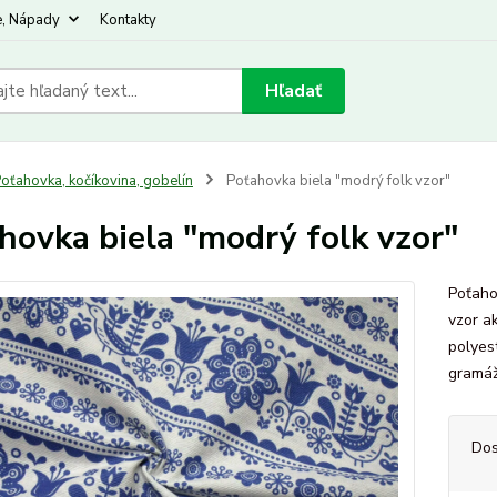
e, Nápady
Kontakty
Hľadať
oťahovka, kočíkovina, gobelín
Poťahovka biela "modrý folk vzor"
hovka biela "modrý folk vzor"
Poťaho
vzor a
polyes
gramá
Dos