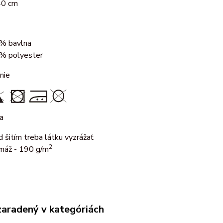
40 cm
% bavlna
% polyester
nie
a
d šitím treba látku vyzrážať
2
máž - 190 g/m
zaradený v kategóriách