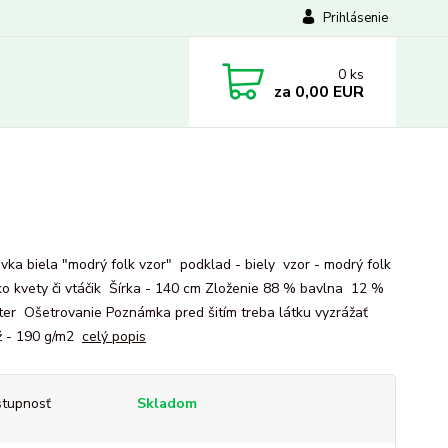
Prihlásenie
0
ks
za
0,00 EUR
vka biela "modrý folk vzor" podklad - biely vzor - modrý folk
ko kvety či vtáčik Šírka - 140 cm Zloženie 88 % bavlna 12 %
ter Ošetrovanie Poznámka pred šitím treba látku vyzrážať
ž - 190 g/m2
celý popis
tupnosť
Skladom