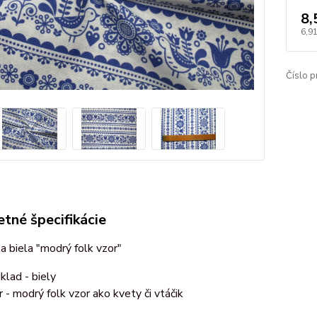
8,
6,9
Číslo p
tné špecifikácie
 biela "modrý folk vzor"
klad - biely
r - modrý folk vzor ako kvety či vtáčik