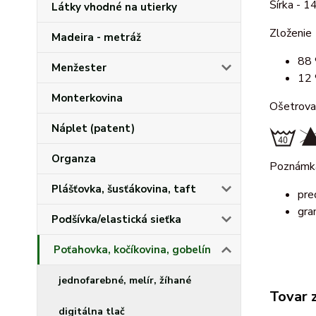
Šírka - 1
Látky vhodné na utierky
Zloženie
Madeira - metráž
88 
Menžester
12 
Monterkovina
Ošetrova
Náplet (patent)
Organza
Poznámk
Plášťovka, šusťákovina, taft
pre
gra
Podšívka/elastická sieťka
Poťahovka, kočíkovina, gobelín
jednofarebné, melír, žíhané
Tovar 
digitálna tlač