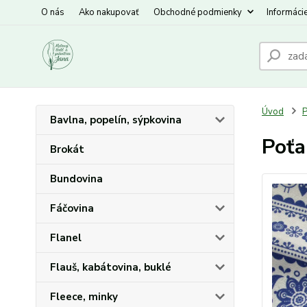
O nás
Ako nakupovať
Obchodné podmienky
Informáci
Úvod
P
Bavlna, popelín, sýpkovina
Poťa
Brokát
Bundovina
Fáčovina
Flanel
Flauš, kabátovina, buklé
Fleece, minky