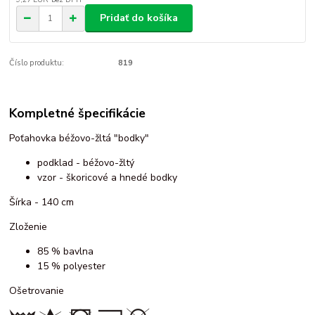
Pridať do košíka
Číslo produktu:
819
Kompletné špecifikácie
Poťahovka béžovo-žltá "bodky"
podklad - béžovo-žltý
vzor - škoricové a hnedé bodky
Šírka - 140 cm
Zloženie
85 % bavlna
15 % polyester
Ošetrovanie