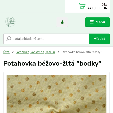
0
ks
za
0,00 EUR
Menu
Hľadať
Úvod
Poťahovka, kočíkovina, gobelín
Poťahovka béžovo-žltá "bodky"
Poťahovka béžovo-žltá "bodky"