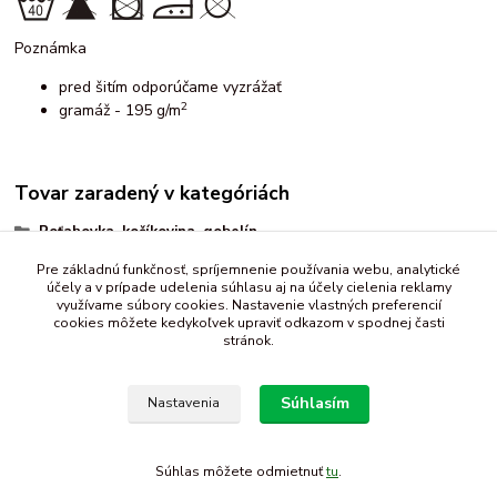
Poznámka
pred šitím odporúčame vyzrážať
2
gramáž - 195 g/m
Tovar zaradený v kategóriách
Poťahovka, kočíkovina, gobelín
vzorované
Pre základnú funkčnosť, spríjemnenie používania webu, analytické
účely a v prípade udelenia súhlasu aj na účely cielenia reklamy
bodky
využívame súbory cookies. Nastavenie vlastných preferencií
cookies môžete kedykoľvek upraviť odkazom v spodnej časti
stránok.
Súhlasím
Nastavenia
Súhlas môžete odmietnuť
tu
.
Vytvorené na
Eshop-rychlo.sk