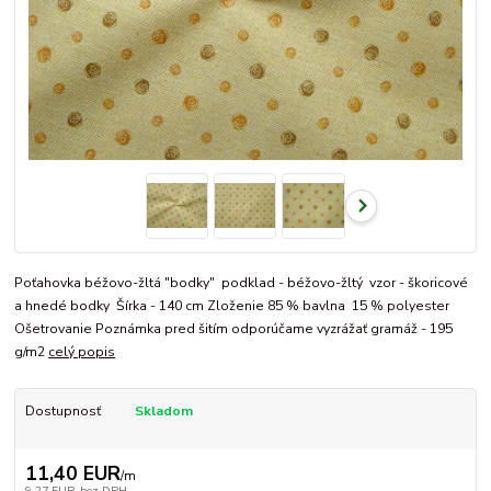
Poťahovka béžovo-žltá "bodky" podklad - béžovo-žltý vzor - škoricové
a hnedé bodky Šírka - 140 cm Zloženie 85 % bavlna 15 % polyester
Ošetrovanie Poznámka pred šitím odporúčame vyzrážať gramáž - 195
g/m2
celý popis
Dostupnosť
Skladom
11,40 EUR
/
m
9,27 EUR
bez DPH