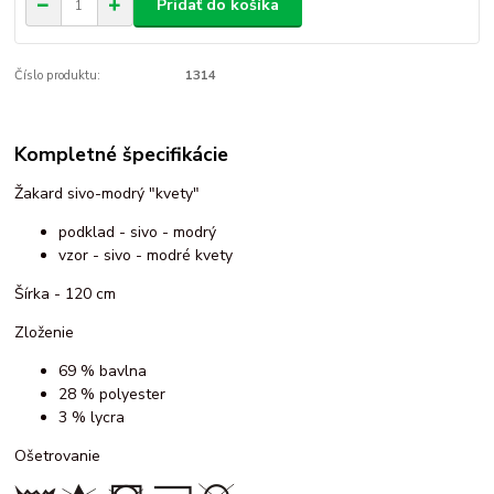
Pridať do košíka
Číslo produktu:
1314
Kompletné špecifikácie
Žakard sivo-modrý "kvety"
podklad - sivo - modrý
vzor - sivo - modré kvety
Šírka - 120 cm
Zloženie
69 % bavlna
28 % polyester
3 % lycra
Ošetrovanie