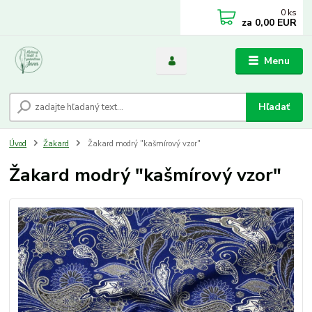
0
ks
za
0,00 EUR
Menu
Hľadať
Úvod
Žakard
Žakard modrý "kašmírový vzor"
Žakard modrý "kašmírový vzor"