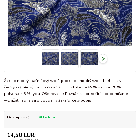
Žakard modrý "kašmírový vzor" podklad - modrý vzor - bielo - sivo -
čierny kašmírový vzor Šírka - 126 cm Zloženie 69 % bavlna 28 %
polyester 3 % lycra Ošetrovanie Poznámka pred šitím odporúčame
vyzrážať jedná sa o poddajný žakard
celý popis
Dostupnosť
Skladom
14,50 EUR
/
m
11,79 EUR
bez DPH