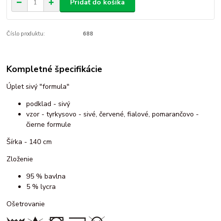
Pridať do košíka
Číslo produktu:
688
Kompletné špecifikácie
Úplet sivý "formula"
podklad - sivý
vzor - tyrkysovo - sivé, červené, fialové, pomarančovo -
čierne formule
Šírka - 140 cm
Zloženie
95 % bavlna
5 % lycra
Ošetrovanie