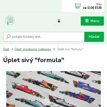
0
ks
za
0,00 EUR
Menu
Hľadať
Úvod
Úplet, plavkovina, svetrovina
Úplet sivý "formula"
Úplet sivý "formula"