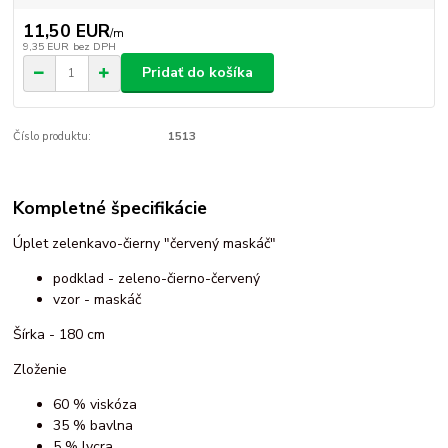
11,50 EUR
/
m
9,35 EUR
bez DPH
Pridať do košíka
Číslo produktu:
1513
Kompletné špecifikácie
Úplet zelenkavo-čierny "červený maskáč"
podklad - zeleno-čierno-červený
vzor - maskáč
Šírka - 180 cm
Zloženie
60 % viskóza
35 % bavlna
5 % lycra