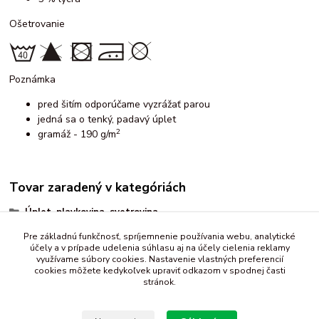
Ošetrovanie
Poznámka
pred šitím odporúčame vyzrážať parou
jedná sa o tenký, padavý úplet
2
gramáž - 190 g/m
Tovar zaradený v kategóriách
Úplet, plavkovina, svetrovina
vzorované
Pre základnú funkčnosť, spríjemnenie používania webu, analytické
účely a v prípade udelenia súhlasu aj na účely cielenia reklamy
maskáčovina
využívame súbory cookies. Nastavenie vlastných preferencií
cookies môžete kedykoľvek upraviť odkazom v spodnej časti
stránok.