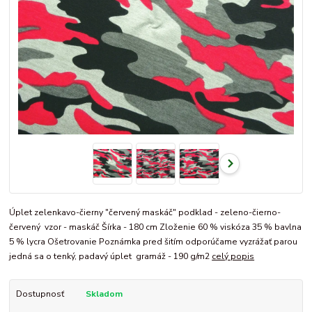
Úplet zelenkavo-čierny "červený maskáč" podklad - zeleno-čierno-
červený vzor - maskáč Šírka - 180 cm Zloženie 60 % viskóza 35 % bavlna
5 % lycra Ošetrovanie Poznámka pred šitím odporúčame vyzrážať parou
jedná sa o tenký, padavý úplet gramáž - 190 g/m2
celý popis
Dostupnosť
Skladom