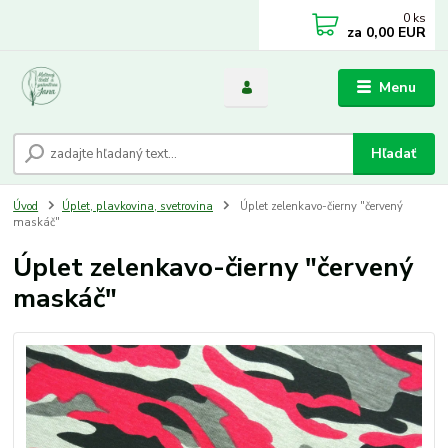
0
ks
za
0,00 EUR
Menu
Hľadať
Úvod
Úplet, plavkovina, svetrovina
Úplet zelenkavo-čierny "červený
maskáč"
Úplet zelenkavo-čierny "červený
maskáč"