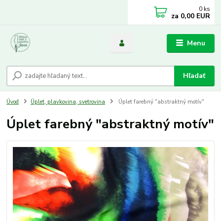
0
ks
za
0,00 EUR
Menu
Hľadať
Úvod
Úplet, plavkovina, svetrovina
Úplet farebný "abstraktný motív"
Úplet farebný "abstraktný motív"