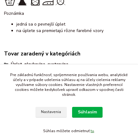
Poznámka
jedná sa o pevnejší úplet
na úplete sa premietajú rôzne farebné vzory
Tovar zaradený v kategóriách
Úplet, plavkovina, svetrovina
vzorované
Pre základnú funkčnosť, spríjemnenie používania webu, analytické
účely a v prípade udelenia súhlasu aj na účely cielenia reklamy
abstraktný motív
využívame súbory cookies. Nastavenie vlastných preferencií
cookies môžete kedykoľvek upraviť odkazom v spodnej časti
stránok.
Súhlasím
Nastavenia
Súhlas môžete odmietnuť
tu
.
Vytvorené na
Eshop-rychlo.sk