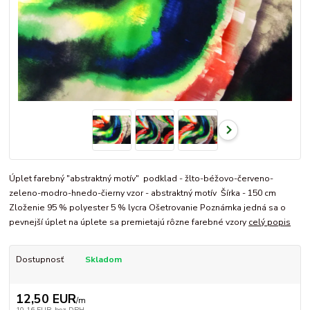
Úplet farebný "abstraktný motív" podklad - žlto-béžovo-červeno-
zeleno-modro-hnedo-čierny vzor - abstraktný motív Šírka - 150 cm
Zloženie 95 % polyester 5 % lycra Ošetrovanie Poznámka jedná sa o
pevnejší úplet na úplete sa premietajú rôzne farebné vzory
celý popis
Dostupnosť
Skladom
12,50 EUR
/
m
10,16 EUR
bez DPH