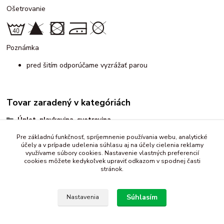
Ošetrovanie
Poznámka
pred šitím odporúčame vyzrážať parou
Tovar zaradený v kategóriách
Úplet, plavkovina, svetrovina
vzorované
Pre základnú funkčnosť, spríjemnenie používania webu, analytické
účely a v prípade udelenia súhlasu aj na účely cielenia reklamy
rôzne
využívame súbory cookies. Nastavenie vlastných preferencií
cookies môžete kedykoľvek upraviť odkazom v spodnej časti
stránok.
Súhlasím
Nastavenia