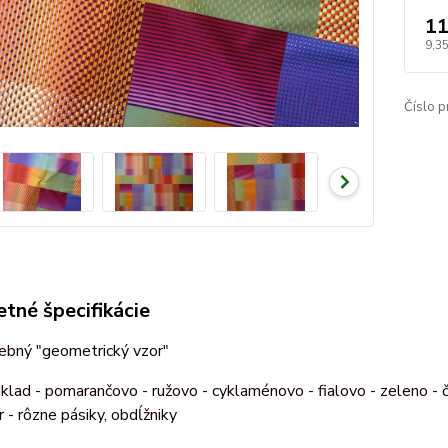
11
9,3
Číslo p
tné špecifikácie
rebný "geometrický vzor"
klad - pomarančovo - ružovo - cyklaménovo - fialovo - zeleno -
r - rôzne pásiky, obdĺžniky