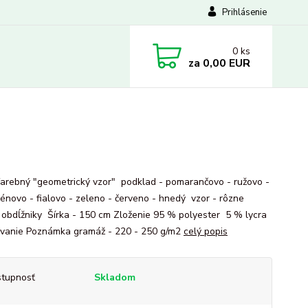
Prihlásenie
0
ks
za
0,00 EUR
farebný "geometrický vzor" podklad - pomarančovo - ružovo -
énovo - fialovo - zeleno - červeno - hnedý vzor - rôzne
, obdĺžniky Šírka - 150 cm Zloženie 95 % polyester 5 % lycra
vanie Poznámka gramáž - 220 - 250 g/m2
celý popis
tupnosť
Skladom