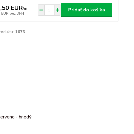
,50 EUR
/
m
Pridať do košíka
5 EUR
bez DPH
roduktu:
1676
 červeno - hnedý