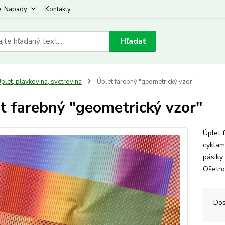
e, Nápady
Kontakty
Hľadať
plet, plavkovina, svetrovina
Úplet farebný "geometrický vzor"
t farebný "geometrický vzor"
Úplet 
cyklam
pásiky
Ošetro
Dos