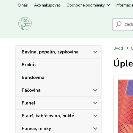
O nás
Ako nakupovať
Obchodné podmienky
Informáci
Úvod
Ú
Bavlna, popelín, sýpkovina
Úple
Brokát
Bundovina
Fáčovina
Flanel
Flauš, kabátovina, buklé
Fleece, minky