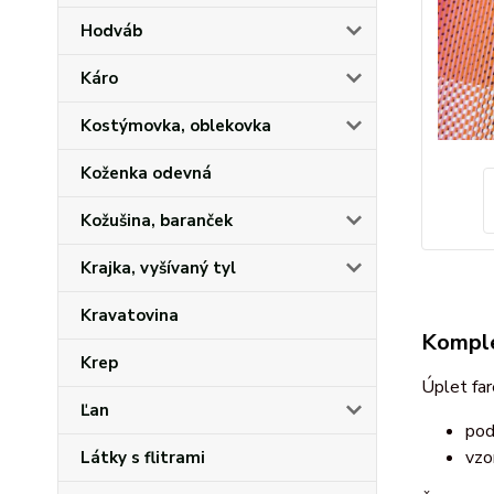
Hodváb
Káro
Kostýmovka, oblekovka
Koženka odevná
Kožušina, baranček
Krajka, vyšívaný tyl
Kravatovina
Komple
Krep
Úplet fa
Ľan
pod
vzo
Látky s flitrami