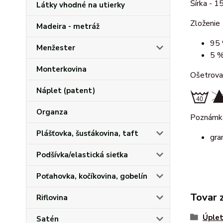
Šírka - 1
Látky vhodné na utierky
Zloženie
Madeira - metráž
95 
Menžester
5 %
Monterkovina
Ošetrova
Náplet (patent)
Organza
Poznámk
Plášťovka, šusťákovina, taft
gra
Podšívka/elastická sieťka
Poťahovka, kočíkovina, gobelín
Tovar 
Riflovina
Úplet
Satén