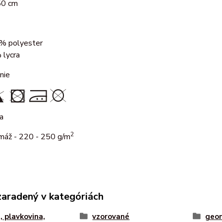
50 cm
% polyester
 lycra
nie
a
2
máž - 220 - 250 g/m
zaradený v kategóriách
, plavkovina,
vzorované
geom