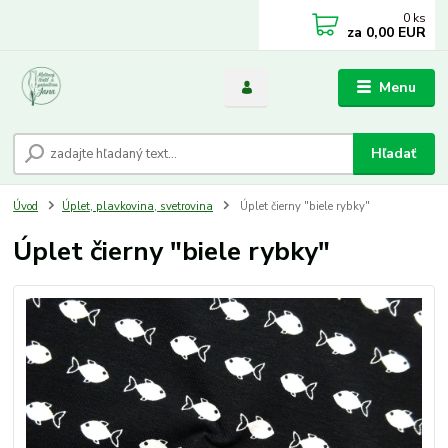
0
ks
za
0,00 EUR
Menu
Hľadať
Úvod
Úplet, plavkovina, svetrovina
Úplet čierny "biele rybky"
Úplet čierny "biele rybky"