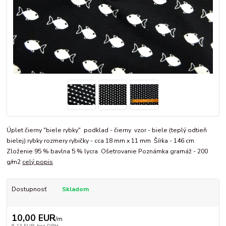
Úplet čierny "biele rybky" podklad - čierny vzor - biele (teplý odtieň
bielej) rybky rozmery rybičky - cca 18 mm x 11 mm Šírka - 146 cm
Zloženie 95 % bavlna 5 % lycra Ošetrovanie Poznámka gramáž - 200
g/m2
celý popis
Dostupnosť
Skladom
10,00 EUR
/
m
8,13 EUR
bez DPH