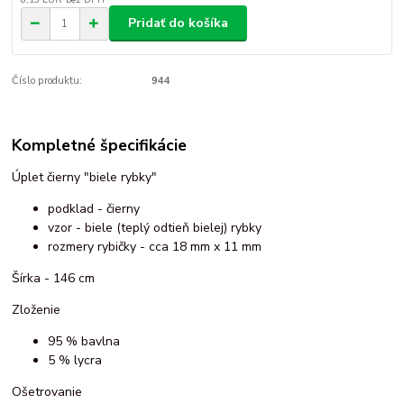
Pridať do košíka
Číslo produktu:
944
Kompletné špecifikácie
Úplet čierny "biele rybky"
podklad - čierny
vzor - biele (teplý odtieň bielej) rybky
rozmery rybičky - cca 18 mm x 11 mm
Šírka - 146 cm
Zloženie
95 % bavlna
5 % lycra
Ošetrovanie