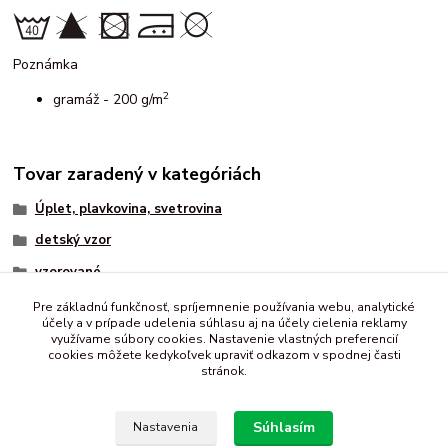
Poznámka
2
gramáž - 200 g/m
Tovar zaradený v kategóriách
Úplet, plavkovina, svetrovina
detský vzor
vzorované
zvierací motív
Pre základnú funkčnosť, spríjemnenie používania webu, analytické
účely a v prípade udelenia súhlasu aj na účely cielenia reklamy
rôzne
využívame súbory cookies. Nastavenie vlastných preferencií
cookies môžete kedykoľvek upraviť odkazom v spodnej časti
stránok.
Súhlasím
Nastavenia