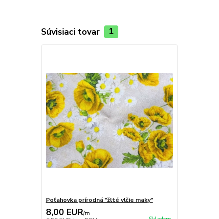
Súvisiaci tovar
1
Poťahovka prírodná "žlté vlčie maky"
8,00 EUR
/
m