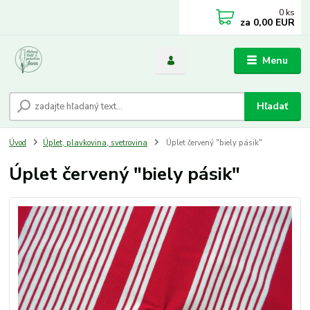
0
ks
za
0,00 EUR
Menu
Hľadať
Úvod
Úplet, plavkovina, svetrovina
Úplet červený "biely pásik"
Úplet červený "biely pásik"