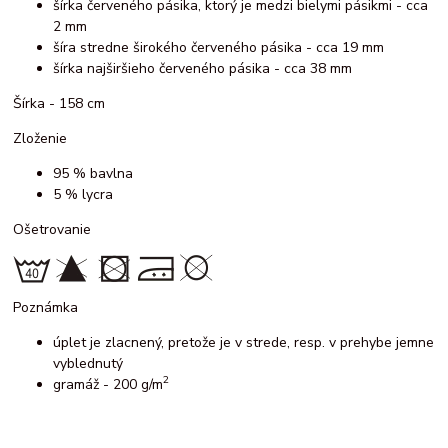
šírka červeného pásika, ktorý je medzi bielymi pásikmi - cca
2 mm
šíra stredne širokého červeného pásika - cca 19 mm
šírka najširšieho červeného pásika - cca 38 mm
Šírka - 158 cm
Zloženie
95 % bavlna
5 % lycra
Ošetrovanie
Poznámka
úplet je zlacnený, pretože je v strede, resp. v prehybe jemne
vyblednutý
2
gramáž - 200 g/m