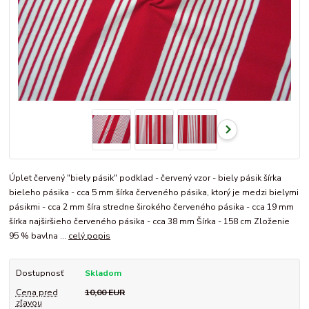
Úplet červený "biely pásik" podklad - červený vzor - biely pásik šírka
bieleho pásika - cca 5 mm šírka červeného pásika, ktorý je medzi bielymi
pásikmi - cca 2 mm šíra stredne širokého červeného pásika - cca 19 mm
šírka najširšieho červeného pásika - cca 38 mm Šírka - 158 cm Zloženie
95 % bavlna ...
celý popis
Dostupnosť
Skladom
Cena pred
10,00 EUR
zľavou