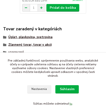
Skladom
6,50 EUR
bez DPH
Pridať do košíka
Tovar zaradený v kategóriách
Úplet, plavkovina, svetrovina
Zľavnený tovar, tovar v akcii
vzorované
úplet
Pre základnú funkčnosť, spríjemnenie používania webu, analytické
účely a v prípade udelenia súhlasu aj na účely cielenia reklamy
pásiky, cik - cak
využívame súbory cookies. Nastavenie vlastných preferencií
cookies môžete kedykoľvek upraviť odkazom v spodnej časti
stránok.
Súhlasím
Nastavenia
Súhlas môžete odmietnuť
tu
.