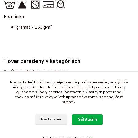
Poznámka
2
gramáž - 150 g/m
Tovar zaradený v kategóriách
Úplet, plavkovina, svetrovina
detský vzor
Pre základnú funkčnosť, spríjemnenie používania webu, analytické
účely a v prípade udelenia súhlasu aj na účely cielenia reklamy
vzorované
využívame súbory cookies. Nastavenie vlastných preferencií
cookies môžete kedykoľvek upraviť odkazom v spodnej časti
stránok.
Súhlasím
Nastavenia