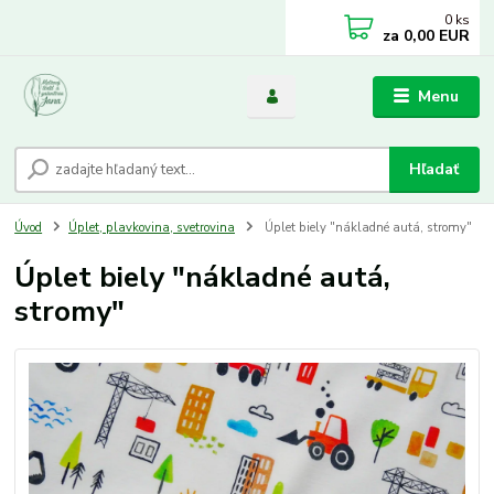
0
ks
za
0,00 EUR
Menu
Hľadať
Úvod
Úplet, plavkovina, svetrovina
Úplet biely "nákladné autá, stromy"
Úplet biely "nákladné autá,
stromy"