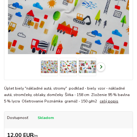
Úplet biely "nákladné autá, stromy" podklad - biely vzor - nákladné
autá, stromčeky, oblaky, domčeky Šírka - 158 cm Zloženie 95 % bavlna
5 % lycra Ošetrovanie Poznámka gramáž - 150 g/m2
celý popis
Dostupnosť
Skladom
12,00 EUR
/
m