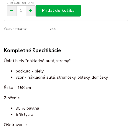
9,76 EUR
bez DPH
Pridať do košíka
Číslo produktu:
766
Kompletné špecifikácie
Úplet biely "nákladné autá, stromy"
podklad - biely
vzor - nákladné autá, stromčeky, oblaky, domčeky
Šírka - 158 cm
Zloženie
95 % bavlna
5 % lycra
Ošetrovanie