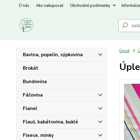
O nás
Ako nakupovať
Obchodné podmienky
Informáci
Úvod
Ú
Bavlna, popelín, sýpkovina
Úple
Brokát
Bundovina
Fáčovina
Flanel
Flauš, kabátovina, buklé
Fleece, minky