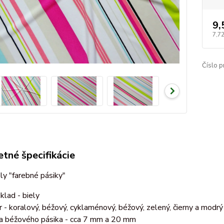
9,
7,7
Číslo p
tné špecifikácie
ly "farebné pásiky"
klad - biely
r - koralový, béžový, cyklaménový, béžový, zelený, čierny a modrý
ka béžového pásika - cca 7 mm a 20 mm