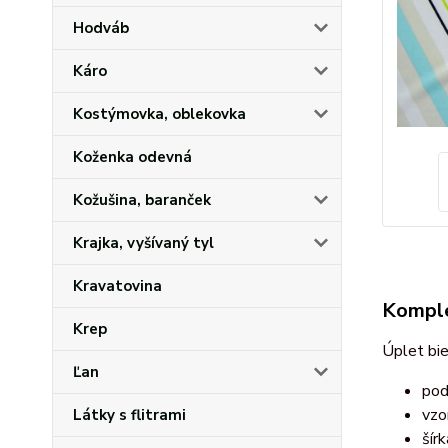
Hodváb
Káro
Kostýmovka, oblekovka
Koženka odevná
Kožušina, baranček
Krajka, vyšívaný tyl
Kravatovina
Komple
Krep
Úplet bie
Ľan
pod
vzo
Látky s flitrami
šír