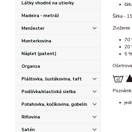
Látky vhodné na utierky
šír
Madeira - metráž
Šírka - 1
Zloženie
Menžester
70 
Monterkovina
20 
Náplet (patent)
5 %
Ošetrova
Organza
Plášťovka, šusťákovina, taft
Poznámk
Podšívka/elastická sieťka
jed
Poťahovka, kočíkovina, gobelín
Riflovina
Satén