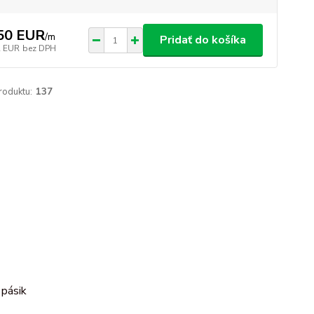
50 EUR
/
m
Pridať do košíka
2 EUR
bez DPH
roduktu:
137
 pásik