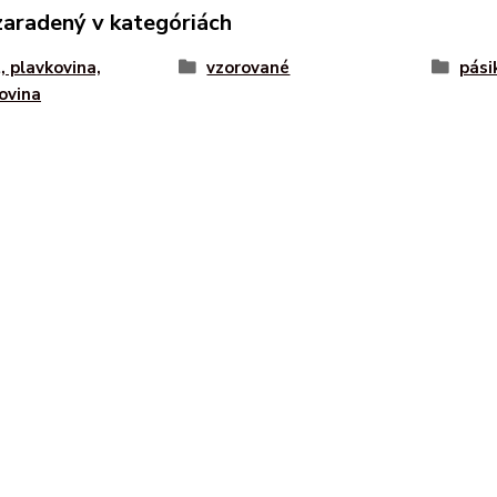
zaradený v kategóriách
, plavkovina,
vzorované
pásik
ovina