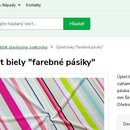
e, Nápady
Kontakty
Hľadať
plet, plavkovina, svetrovina
Úplet biely "farebné pásiky"
t biely "farebné pásiky"
Úplet b
cyklam
pásika
mm Šír
Ošetro
Dos