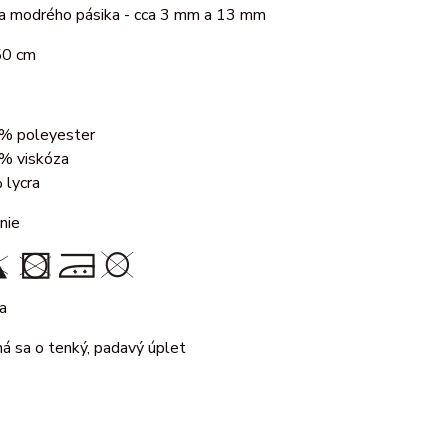
ka modrého pásika - cca 3 mm a 13 mm
50 cm
% poleyester
% viskóza
 lycra
nie
a
ná sa o tenký, padavý úplet