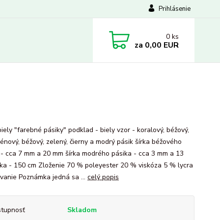
Prihlásenie
0
ks
za
0,00 EUR
iely "farebné pásiky" podklad - biely vzor - koralový, béžový,
énový, béžový, zelený, čierny a modrý pásik šírka béžového
 - cca 7 mm a 20 mm šírka modrého pásika - cca 3 mm a 13
ka - 150 cm Zloženie 70 % poleyester 20 % viskóza 5 % lycra
vanie Poznámka jedná sa ...
celý popis
tupnosť
Skladom