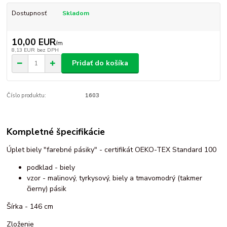
Dostupnosť
Skladom
10,00 EUR
/
m
8,13 EUR
bez DPH
Pridať do košíka
Číslo produktu:
1603
Kompletné špecifikácie
Úplet biely "farebné pásiky" - certifikát OEKO-TEX Standard 100
podklad - biely
vzor - malinový, tyrkysový, biely a tmavomodrý (takmer
čierny) pásik
Šírka - 146 cm
Zloženie