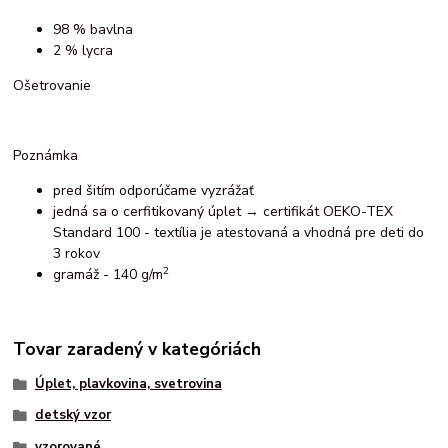
98 % bavlna
2 % lycra
Ošetrovanie
Poznámka
pred šitím odporúčame vyzrážať
jedná sa o cerfitikovaný úplet → certifikát OEKO-TEX
Standard 100 - textília je atestovaná a vhodná pre deti do
3 rokov
2
gramáž - 140 g/m
Tovar zaradený v kategóriách
Úplet, plavkovina, svetrovina
detský vzor
vzorované