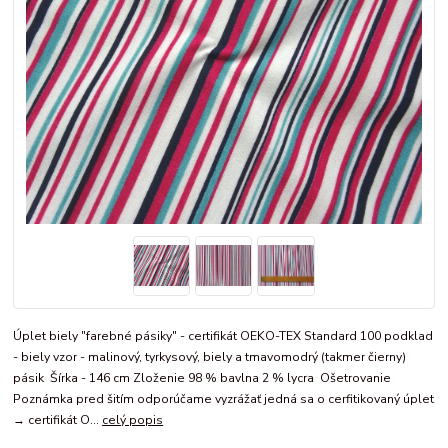
Úplet biely "farebné pásiky" - certifikát OEKO-TEX Standard 100 podklad
- biely vzor - malinový, tyrkysový, biely a tmavomodrý (takmer čierny)
pásik Šírka - 146 cm Zloženie 98 % bavlna 2 % lycra Ošetrovanie
Poznámka pred šitím odporúčame vyzrážať jedná sa o cerfitikovaný úplet
→ certifikát O...
celý popis