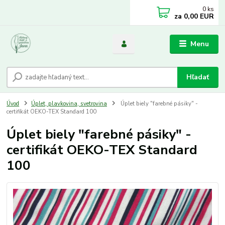
0
ks
za
0,00 EUR
Menu
Hľadať
Úvod
Úplet, plavkovina, svetrovina
Úplet biely "farebné pásiky" -
certifikát OEKO-TEX Standard 100
Úplet biely "farebné pásiky" -
certifikát OEKO-TEX Standard
100