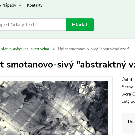
e, Nápady
Kontakty
Hľadať
plet, plavkovina, svetrovina
Úplet smotanovo-sivý "abstraktný vzor"
t smotanovo-sivý "abstraktný v
Úplet 
čierny
lycra 
celý p
Dos