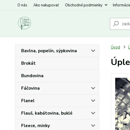
O nás
Ako nakupovať
Obchodné podmienky
Informáci
Úvod
Ú
Bavlna, popelín, sýpkovina
Úple
Brokát
Bundovina
Fáčovina
Flanel
Flauš, kabátovina, buklé
Fleece, minky