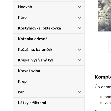
Hodváb
Káro
Kostýmovka, oblekovka
Koženka odevná
Kožušina, baranček
Krajka, vyšívaný tyl
Kravatovina
Komple
Krep
Úplet sm
Ľan
pod
vzo
Látky s flitrami