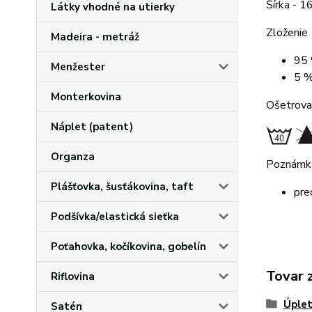
Šírka - 1
Látky vhodné na utierky
Zloženie
Madeira - metráž
95 
Menžester
5 %
Monterkovina
Ošetrova
Náplet (patent)
Organza
Poznámk
Plášťovka, šusťákovina, taft
pre
Podšívka/elastická sieťka
Poťahovka, kočíkovina, gobelín
Tovar 
Riflovina
Úplet
Satén