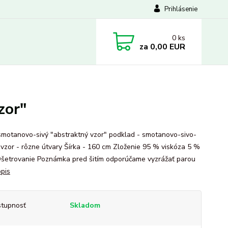
Prihlásenie
0
ks
za
0,00 EUR
zor"
smotanovo-sivý "abstraktný vzor" podklad - smotanovo-sivo-
 vzor - rôzne útvary Šírka - 160 cm Zloženie 95 % viskóza 5 %
Ošetrovanie Poznámka pred šitím odporúčame vyzrážať parou
opis
tupnosť
Skladom