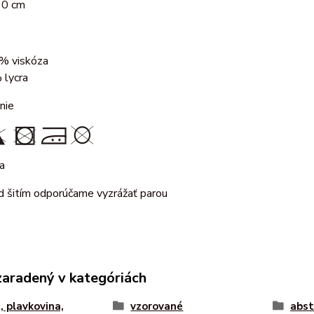
60 cm
% viskóza
 lycra
nie
a
d šitím odporúčame vyzrážať parou
zaradený v kategóriách
, plavkovina,
vzorované
abst