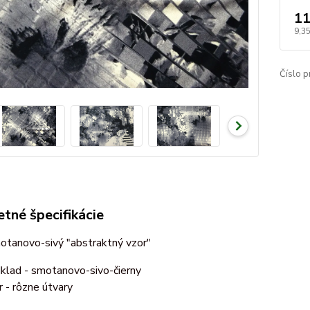
11
9,3
Číslo p
tné špecifikácie
otanovo-sivý "abstraktný vzor"
klad - smotanovo-sivo-čierny
r - rôzne útvary