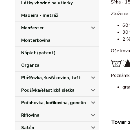
Šírka - 
Látky vhodné na utierky
Zloženie
Madeira - metráž
68 
Menžester
30 
2 %
Monterkovina
Ošetrova
Náplet (patent)
Organza
Poznámk
Plášťovka, šusťákovina, taft
gra
Podšívka/elastická sieťka
Poťahovka, kočíkovina, gobelín
Riflovina
Tovar 
Satén