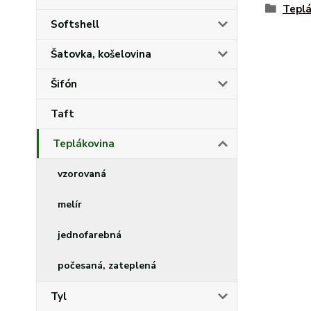
Teplá
Softshell
Šatovka, košelovina
Šifón
Taft
Teplákovina
vzorovaná
melír
jednofarebná
počesaná, zateplená
Tyl