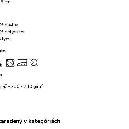
156 cm
% bavlna
% polyester
 lycra
nie
a
2
máž - 230 - 240 g/m
zaradený v kategóriách