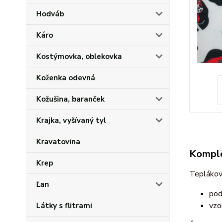
Hodváb
Káro
Kostýmovka, oblekovka
Koženka odevná
Kožušina, baranček
Krajka, vyšívaný tyl
Kravatovina
Komple
Krep
Teplákov
Ľan
pod
vzo
Látky s flitrami