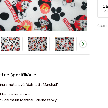
15
12,
Číslo p
tné špecifikácie
ina smotanová "dalmatín Marshall"
klad - smotanová
r - dalmatín Marshall, čierne ťapky