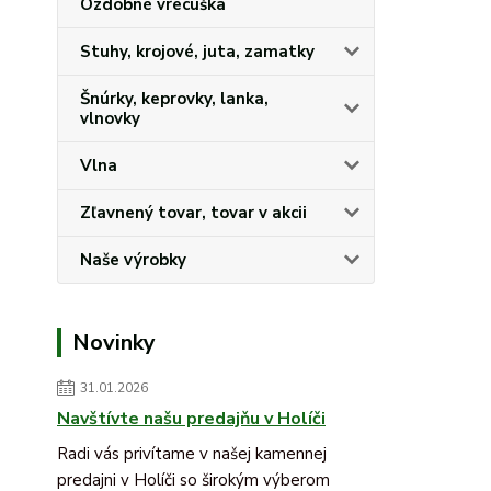
Ozdobné vrecúška
Stuhy, krojové, juta, zamatky
Šnúrky, keprovky, lanka,
vlnovky
Vlna
Zľavnený tovar, tovar v akcii
Naše výrobky
Novinky
31.01.2026
Navštívte našu predajňu v Holíči
Radi vás privítame v našej kamennej
predajni v Holíči so širokým výberom