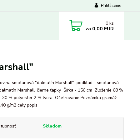
Prihlásenie
0
ks
za
0,00 EUR
arshall"
ovina smotanová "dalmatín Marshall" podklad - smotanová
 dalmatín Marshall, čierne ťapky Šírka - 156 cm Zloženie 68 %
 30 % polyester 2 % lycra Ošetrovanie Poznámka gramáž -
240 g/m2
celý popis
tupnosť
Skladom