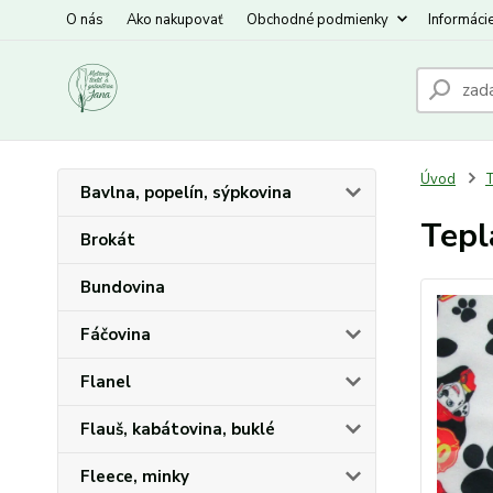
O nás
Ako nakupovať
Obchodné podmienky
Informáci
Úvod
T
Bavlna, popelín, sýpkovina
Tepl
Brokát
Bundovina
Fáčovina
Flanel
Flauš, kabátovina, buklé
Fleece, minky