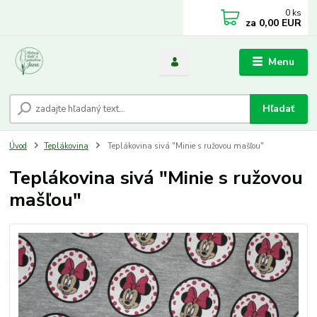
0
ks
za
0,00 EUR
Menu
Hľadať
Úvod
Teplákovina
Teplákovina sivá "Minie s ružovou mašľou"
Teplákovina sivá "Minie s ružovou
mašľou"