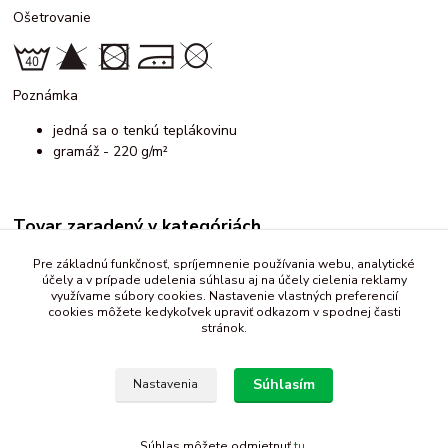
Ošetrovanie
Poznámka
jedná sa o tenkú teplákovinu
gramáž - 220 g/m²
Tovar zaradený v kategóriách
Teplákovina
Pre základnú funkčnosť, spríjemnenie používania webu, analytické
účely a v prípade udelenia súhlasu aj na účely cielenia reklamy
vzorovaná
využívame súbory cookies. Nastavenie vlastných preferencií
cookies môžete kedykoľvek upraviť odkazom v spodnej časti
stránok.
Súhlasím
Nastavenia
Súhlas môžete odmietnuť
tu
.