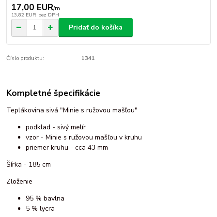
17,00 EUR
/
m
13,82 EUR
bez DPH
Pridať do košíka
Číslo produktu:
1341
Kompletné špecifikácie
Teplákovina sivá "Minie s ružovou mašľou"
podklad - sivý melír
vzor - Minie s ružovou mašľou v kruhu
priemer kruhu - cca 43 mm
Šírka - 185 cm
Zloženie
95 % bavlna
5 % lycra