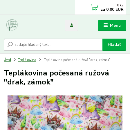
0
ks
za
0,00 EUR
Menu
Hľadať
Úvod
Teplákovina
Teplákovina počesaná ružová "drak, zámok"
Teplákovina počesaná ružová
"drak, zámok"