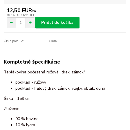
12,50 EUR
/
m
10,16 EUR
bez DPH
Pridať do košíka
Číslo produktu:
1804
Kompletné špecifikácie
Teplákovina počesaná ružová "drak, zámok"
podklad - ružový
podklad - fialový drak, zámok, vlajky, oblak, dúha
Šírka - 159 cm
Zloženie
90 % bavlna
10 % lycra