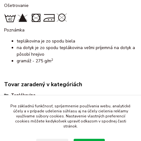
Ošetrovanie
Poznámka
teplákovina je zo spodu biela
na dotyk je zo spodu teplákovina veľmi príjemná na dotyk a
pôsobí hrejivo
2
gramáž - 275 g/m
Tovar zaradený v kategóriách
Teplákovina
vzorovaná
Pre základnú funkčnosť, spríjemnenie používania webu, analytické
účely a v prípade udelenia súhlasu aj na účely cielenia reklamy
počesaná, zateplená
využívame súbory cookies. Nastavenie vlastných preferencií
cookies môžete kedykoľvek upraviť odkazom v spodnej časti
stránok.