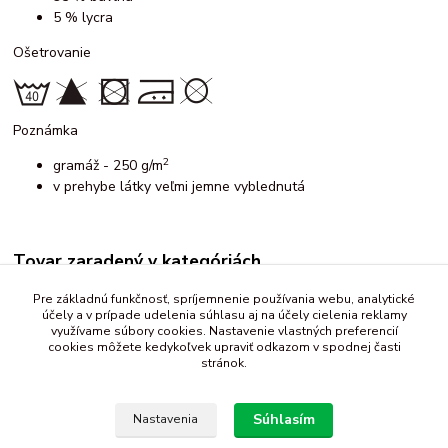
5 % lycra
Ošetrovanie
Poznámka
2
gramáž - 250 g/m
v prehybe látky veľmi jemne vyblednutá
Tovar zaradený v kategóriách
Teplákovina
Pre základnú funkčnosť, spríjemnenie používania webu, analytické
účely a v prípade udelenia súhlasu aj na účely cielenia reklamy
vzorovaná
využívame súbory cookies. Nastavenie vlastných preferencií
cookies môžete kedykoľvek upraviť odkazom v spodnej časti
stránok.
Súhlasím
Nastavenia