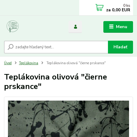
0
ks
za
0,00 EUR
Menu
Hľadať
Úvod
Teplákovina
Teplákovina olivová "čierne prskance"
Teplákovina olivová "čierne
prskance"