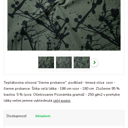
Teplákovina olivová "čierne prskance" podklad - tmavá oliva vzor -
čierne prskance Šírka celá látka - 186 cm vzor - 180 cm Zloženie 95 %
bavlna 5 % lycra Ošetrovanie Poznámka gramáž - 250 g/m2 v prehybe
látky veľmi jemne vyblednutá
celý popis
Dostupnosť
Skladom