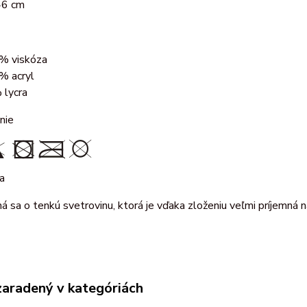
46 cm
% viskóza
% acryl
 lycra
nie
ka
ná sa o tenkú svetrovinu, ktorá je vďaka zloženiu veľmi príjemná
zaradený v kategóriách