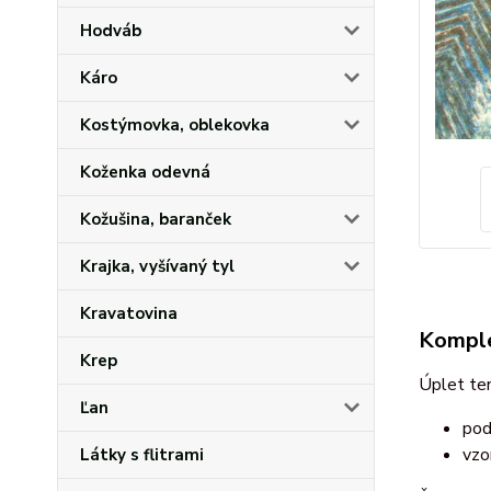
Hodváb
Káro
Kostýmovka, oblekovka
Koženka odevná
Kožušina, baranček
Krajka, vyšívaný tyl
Kravatovina
Komple
Krep
Úplet te
Ľan
pod
vzo
Látky s flitrami