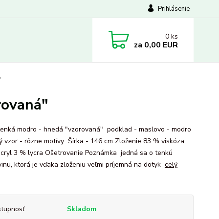
Prihlásenie
0
ks
za
0,00 EUR
"
rovaná"
tenká modro - hnedá "vzorovaná" podklad - maslovo - modro
ý vzor - rôzne motívy Šírka - 146 cm Zloženie 83 % viskóza
cryl 3 % lycra Ošetrovanie Poznámka jedná sa o tenkú
vinu, ktorá je vďaka zloženiu veľmi príjemná na dotyk
celý
tupnosť
Skladom