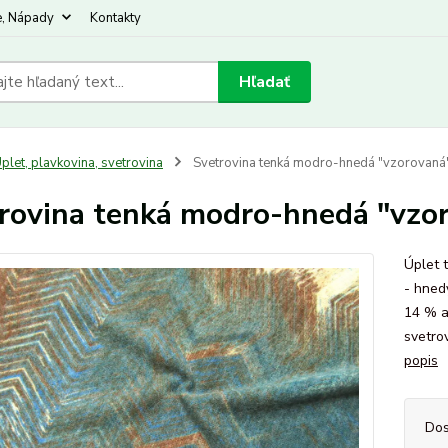
e, Nápady
Kontakty
Hľadať
plet, plavkovina, svetrovina
Svetrovina tenká modro-hnedá "vzorovaná
rovina tenká modro-hnedá "vzo
Úplet 
- hned
14 % a
svetro
popis
Dos