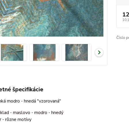
12
10,
Číslo p
tné špecifikácie
nká modro - hnedá "vzorovaná"
klad - maslovo - modro - hnedý
r - rôzne motívy