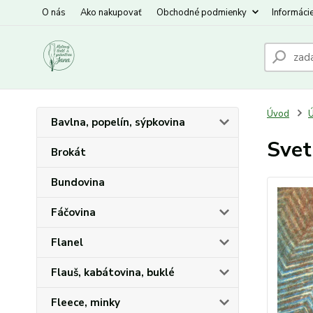
O nás
Ako nakupovať
Obchodné podmienky
Informáci
Úvod
Ú
Bavlna, popelín, sýpkovina
Svet
Brokát
Bundovina
Fáčovina
Flanel
Flauš, kabátovina, buklé
Fleece, minky