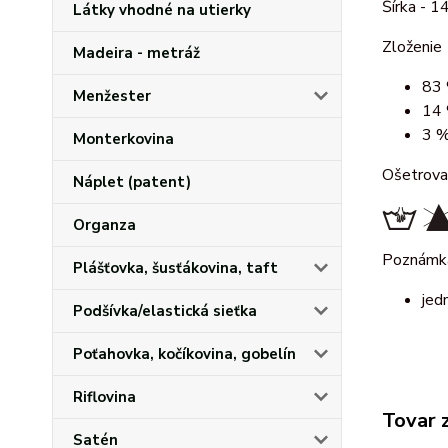
Šírka - 1
Látky vhodné na utierky
Zloženie
Madeira - metráž
83 
Menžester
14 
3 %
Monterkovina
Ošetrova
Náplet (patent)
Organza
Poznám
Plášťovka, šusťákovina, taft
jed
Podšívka/elastická sieťka
Poťahovka, kočíkovina, gobelín
Riflovina
Tovar 
Satén