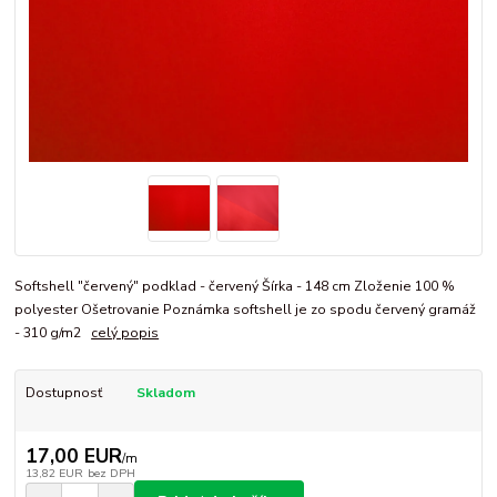
Softshell "červený" podklad - červený Šírka - 148 cm Zloženie 100 %
polyester Ošetrovanie Poznámka softshell je zo spodu červený gramáž
- 310 g/m2
celý popis
Dostupnosť
Skladom
17,00 EUR
/
m
13,82 EUR
bez DPH