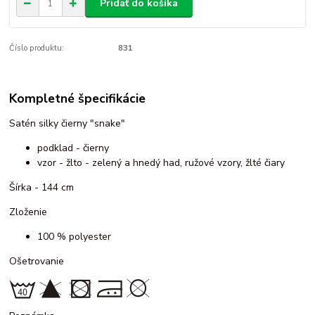
Pridať do košíka
Číslo produktu:
831
Kompletné špecifikácie
Satén silky čierny "snake"
podklad - čierny
vzor - žlto - zelený a hnedý had, ružové vzory, žlté čiary
Šírka - 144 cm
Zloženie
100 % polyester
Ošetrovanie