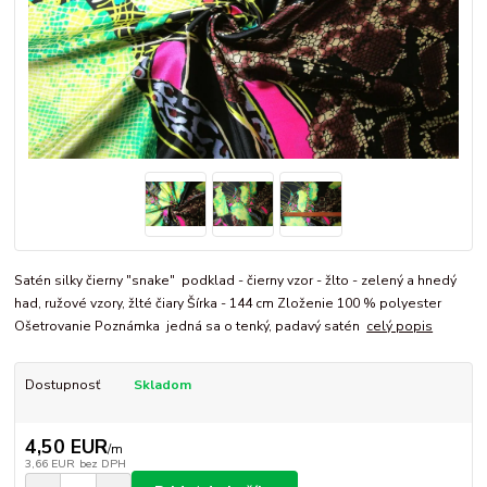
Satén silky čierny "snake" podklad - čierny vzor - žlto - zelený a hnedý
had, ružové vzory, žlté čiary Šírka - 144 cm Zloženie 100 % polyester
Ošetrovanie Poznámka jedná sa o tenký, padavý satén
celý popis
Dostupnosť
Skladom
4,50 EUR
/
m
3,66 EUR
bez DPH