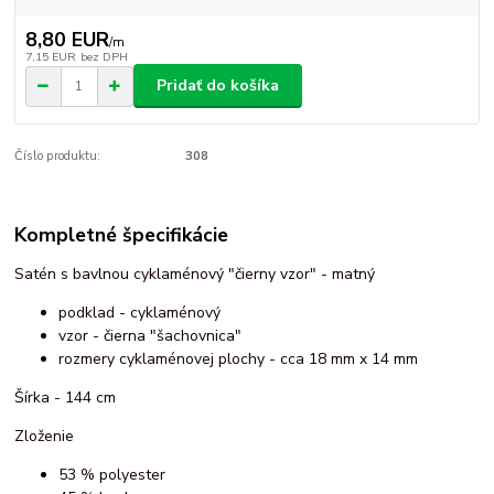
8,80 EUR
/
m
7,15 EUR
bez DPH
Pridať do košíka
Číslo produktu:
308
Kompletné špecifikácie
Satén s bavlnou cyklaménový "čierny vzor" - matný
podklad - cyklaménový
vzor - čierna "šachovnica"
rozmery cyklaménovej plochy - cca 18 mm x 14 mm
Šírka - 144 cm
Zloženie
53 % polyester