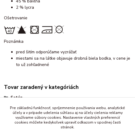
45 % bavlna
2 % lycra
Ošetrovanie
Poznámka
pred šitím odporúčame vyzrážať
miestami sa na látke objavuje drobná biela bodka, v cene je
to už zohľadnené
Tovar zaradený v kategóriách
Satén
vzorované
Pre základnú funkčnosť, spríjemnenie používania webu, analytické
účely a v prípade udelenia súhlasu aj na účely cielenia reklamy
vzorovaný - bavlnený
využívame súbory cookies. Nastavenie vlastných preferencií
cookies môžete kedykoľvek upraviť odkazom v spodnej časti
stránok.