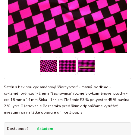
Satén s bavlnou cyklaménový "čierny vzor" - matný podklad -
cyklaménový vzor - čierna "šachovnica" rozmery cyklaménovej plochy -
cca 18 mm x 14 mm Šírka - 144 cm Zloženie 53 % polyester 45 % bavlna
2 % lycra Ošetrovanie Poznámka pred šitím odporúčame vyzrážať
miestami sa na látke objavuje dr...
celý popis
Dostupnosť
Skladom