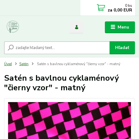
0
ks
za
0,00 EUR
Menu
Hľadať
Úvod
Satén
Satén s bavlnou cyklaménový "čierny vzor" - matný
Satén s bavlnou cyklaménový
"čierny vzor" - matný