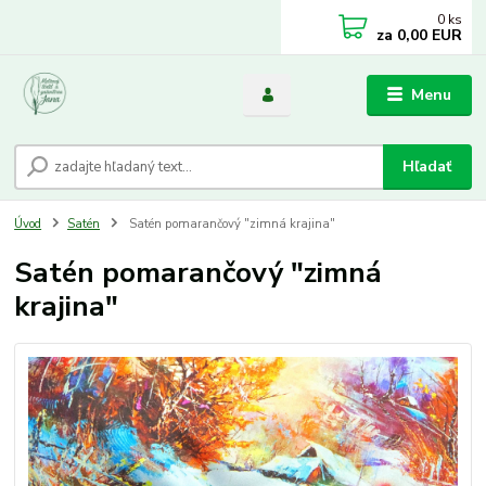
0
ks
za
0,00 EUR
Menu
Hľadať
Úvod
Satén
Satén pomarančový "zimná krajina"
Satén pomarančový "zimná
krajina"