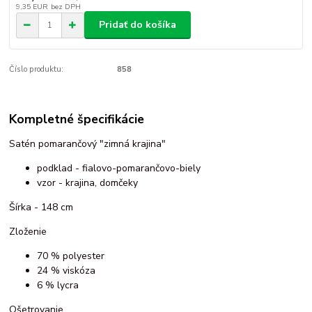
9,35 EUR
bez DPH
Pridať do košíka
Číslo produktu:
858
Kompletné špecifikácie
Satén pomarančový "zimná krajina"
podklad - fialovo-pomarančovo-biely
vzor - krajina, domčeky
Šírka - 148 cm
Zloženie
70 % polyester
24 % viskóza
6 % lycra
Ošetrovanie