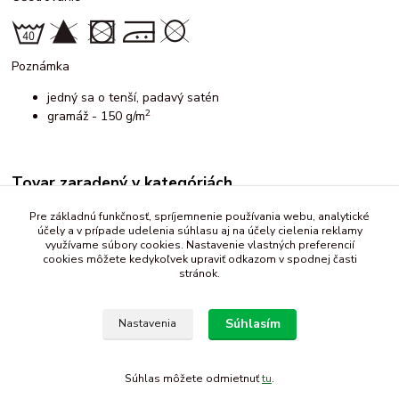
Poznámka
jedný sa o tenší, padavý satén
2
gramáž - 150 g/m
Tovar zaradený v kategóriách
Satén
Pre základnú funkčnosť, spríjemnenie používania webu, analytické
účely a v prípade udelenia súhlasu aj na účely cielenia reklamy
vzorované
využívame súbory cookies. Nastavenie vlastných preferencií
cookies môžete kedykoľvek upraviť odkazom v spodnej časti
stránok.
Súhlasím
Nastavenia
Súhlas môžete odmietnuť
tu
.
Vytvorené na
Eshop-rychlo.sk