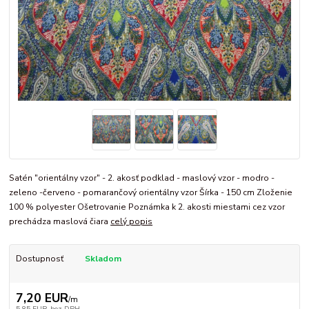
Satén "orientálny vzor" - 2. akosť podklad - maslový vzor - modro -
zeleno -červeno - pomarančový orientálny vzor Šírka - 150 cm Zloženie
100 % polyester Ošetrovanie Poznámka k 2. akosti miestami cez vzor
prechádza maslová čiara
celý popis
Dostupnosť
Skladom
7,20 EUR
/
m
5,85 EUR
bez DPH