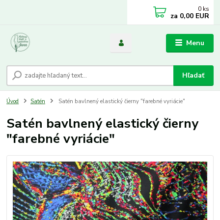
0
ks
za
0,00 EUR
Menu
Hľadať
Úvod
Satén
Satén bavlnený elastický čierny "farebné vyriácie"
Satén bavlnený elastický čierny
"farebné vyriácie"