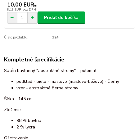
10,00 EUR
/
m
8,13 EUR
bez DPH
Pridať do košíka
Číslo produktu:
324
Kompletné špecifikácie
Satén bavlnený "abstraktné stromy" - polomat
podklad - bielo - maslovo (maslovo-béžovo) - čierny
vzor - abstraktné čierne stromy
Šírka - 145 cm
Zloženie
98 % bavlna
2 % lycra
Ošetrovanie