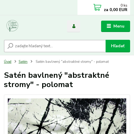
0
ks
za
0,00 EUR
Menu
Hľadať
Úvod
Satén
Satén bavlnený "abstraktné stromy" - polomat
Satén bavlnený "abstraktné
stromy" - polomat