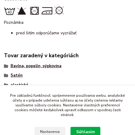
Poznámka
pred šitím odporúčame vyzrážať
Tovar zaradený v kategóriách
Bavlna, popelín, sýpkovina
Satén
elastické
vzorované
Pre základnú funkčnosť, spríjemnenie používania webu, analytické
účely a v prípade udelenia súhlasu aj na účely cielenia reklamy
vzorovaný - bavlnený
využívame súbory cookies. Nastavenie vlastných preferencií
cookies môžete kedykoľvek upraviť odkazom v spodnej časti
stránok.
Súhlasím
Nastavenia