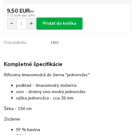
9,50 EUR
/
m
7,72 EUR
bez DPH
Pridať do košíka
Číslo produktu:
1801
Kompletné špecifikácie
Riflovina tmavomodrá do čierna "jednorožec"
podklad - tmavomodrý dočierna
vzor - drobný sivo-modrý jednorožec
výška jednorožca - cca 26 mm
Šírka - 154 cm
Zloženie
97 % bavlna