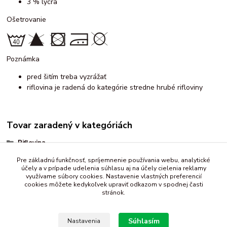
3 % lycra
Ošetrovanie
Poznámka
pred šitím treba vyzrážať
riflovina je radená do kategórie stredne hrubé rifloviny
Tovar zaradený v kategóriách
Riflovina
zvierací motív
Pre základnú funkčnosť, spríjemnenie používania webu, analytické
účely a v prípade udelenia súhlasu aj na účely cielenia reklamy
rôzne
využívame súbory cookies. Nastavenie vlastných preferencií
cookies môžete kedykoľvek upraviť odkazom v spodnej časti
stránok.
Súhlasím
Nastavenia