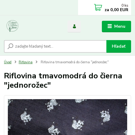
0
ks
za
0,00 EUR
Menu
Hľadať
Úvod
Riflovina
Riflovina tmavomodrá do čierna "jednorožec"
Riflovina tmavomodrá do čierna
"jednorožec"