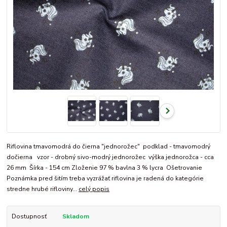
Riflovina tmavomodrá do čierna "jednorožec" podklad - tmavomodrý
dočierna vzor - drobný sivo-modrý jednorožec výška jednorožca - cca
26 mm Šírka - 154 cm Zloženie 97 % bavlna 3 % lycra Ošetrovanie
Poznámka pred šitím treba vyzrážať riflovina je radená do kategórie
stredne hrubé rifloviny...
celý popis
Dostupnosť
Skladom