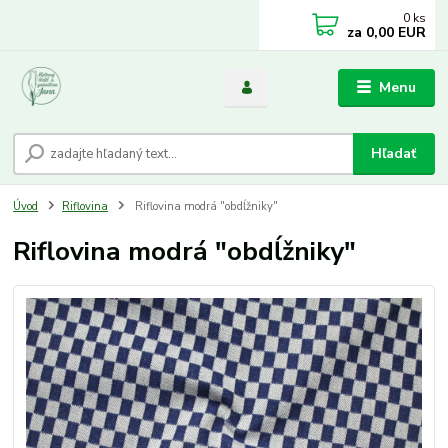
0
ks
za
0,00 EUR
Menu
Hľadať
Úvod
Riflovina
Riflovina modrá "obdĺžniky"
Riflovina modrá "obdĺžniky"