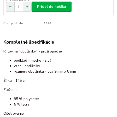
Pridať do košíka
Číslo produktu:
1690
Kompletné špecifikácie
Riflovina "obdĺžniky" - pruží opačne
podklad - modro - sivý
vzor - obdĺžniky
rozmery obdĺžnika - cca 9 mm x 8 mm
Šírka - 145 cm
Zloženie
95 % polyester
5 % lycra
Ošetrovanie