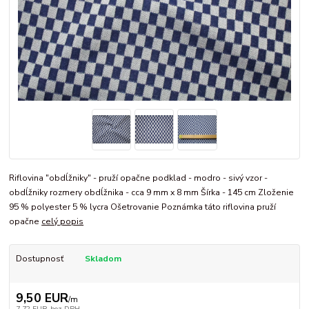
Riflovina "obdĺžniky" - pruží opačne podklad - modro - sivý vzor -
obdĺžniky rozmery obdĺžnika - cca 9 mm x 8 mm Šírka - 145 cm Zloženie
95 % polyester 5 % lycra Ošetrovanie Poznámka táto riflovina pruží
opačne
celý popis
Dostupnosť
Skladom
9,50 EUR
/
m
7,72 EUR
bez DPH