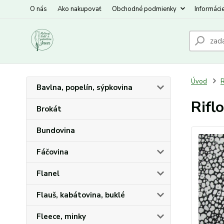
O nás
Ako nakupovať
Obchodné podmienky
Informáci
Úvod
R
Bavlna, popelín, sýpkovina
Rifl
Brokát
Bundovina
Fáčovina
Flanel
Flauš, kabátovina, buklé
Fleece, minky