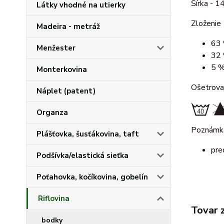
Šírka - 1
Látky vhodné na utierky
Zloženie
Madeira - metráž
63 
Menžester
32 
5 %
Monterkovina
Ošetrova
Náplet (patent)
Organza
Poznámk
Plášťovka, šusťákovina, taft
pre
Podšívka/elastická sieťka
Poťahovka, kočíkovina, gobelín
Riflovina
Tovar 
bodky