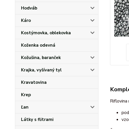
Hodváb
Káro
Kostýmovka, oblekovka
Koženka odevná
Kožušina, baranček
Krajka, vyšívaný tyl
Kravatovina
Komple
Krep
Riflovina
Ľan
pod
vzo
Látky s flitrami