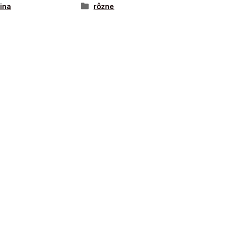
vina
rôzne