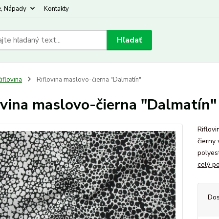
e, Nápady
Kontakty
Hľadať
iflovina
Riflovina maslovo-čierna "Dalmatín"
ovina maslovo-čierna "Dalmatín"
Riflov
čierny
polyes
celý p
Dos