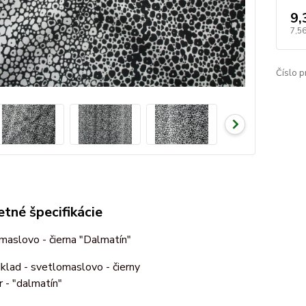
9,
7,5
Číslo p
tné špecifikácie
 maslovo - čierna "Dalmatín"
klad - svetlomaslovo - čierny
r - "dalmatín"