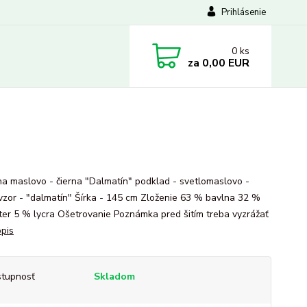
Prihlásenie
0
ks
za
0,00 EUR
ina maslovo - čierna "Dalmatín" podklad - svetlomaslovo -
 vzor - "dalmatín" Šírka - 145 cm Zloženie 63 % bavlna 32 %
ter 5 % lycra Ošetrovanie Poznámka pred šitím treba vyzrážať
opis
tupnosť
Skladom