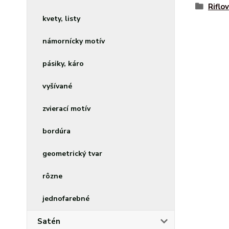
Riflo
kvety, listy
námornícky motív
pásiky, káro
vyšívané
zvierací motív
bordúra
geometrický tvar
rôzne
jednofarebné
Satén