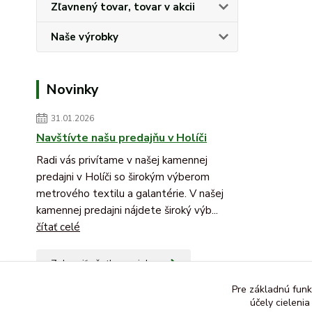
Zľavnený tovar, tovar v akcii
Naše výrobky
Novinky
31.01.2026
Navštívte našu predajňu v Holíči
Radi vás privítame v našej kamennej
predajni v Holíči so širokým výberom
metrového textilu a galantérie. V našej
kamennej predajni nájdete široký výb...
čítať celé
Zobraziť všetky novinky
Pre základnú funk
účely cieleni