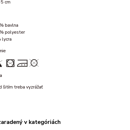
45 cm
% bavlna
% polyester
 lycra
nie
a
d šitím treba vyzrážať
zaradený v kategóriách