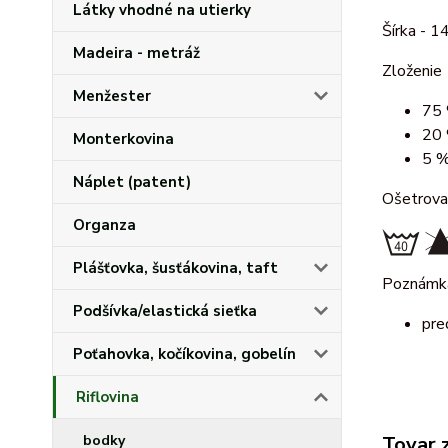
Látky vhodné na utierky
Šírka - 1
Madeira - metráž
Zloženie
Menžester
75 
20 
Monterkovina
5 %
Náplet (patent)
Ošetrova
Organza
Plášťovka, šusťákovina, taft
Poznámk
Podšívka/elastická sieťka
pre
Poťahovka, kočíkovina, gobelín
Riflovina
bodky
Tovar 