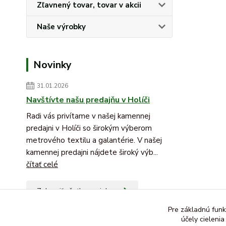
Zľavnený tovar, tovar v akcii
Naše výrobky
Novinky
31.01.2026
Navštívte našu predajňu v Holíči
Radi vás privítame v našej kamennej
predajni v Holíči so širokým výberom
metrového textilu a galantérie. V našej
kamennej predajni nájdete široký výb...
čítať celé
Zobraziť všetky novinky
Pre základnú funk
účely cieleni