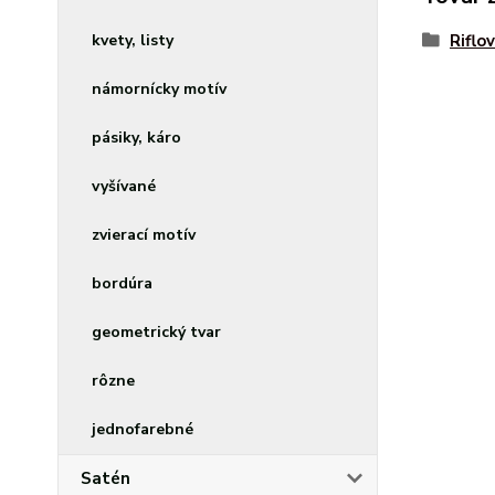
kvety, listy
Riflo
námornícky motív
pásiky, káro
vyšívané
zvierací motív
bordúra
geometrický tvar
rôzne
jednofarebné
Satén