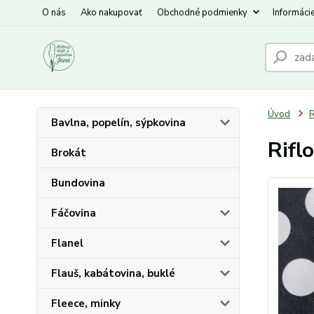
O nás
Ako nakupovať
Obchodné podmienky
Informáci
Úvod
R
Bavlna, popelín, sýpkovina
Rifl
Brokát
Bundovina
Fáčovina
Flanel
Flauš, kabátovina, buklé
Fleece, minky