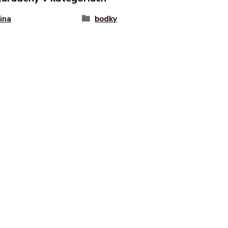
vina
bodky