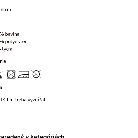
48 cm
% bavlna
% polyester
 lycra
nie
a
d šitím treba vyzrážať
zaradený v kategóriách