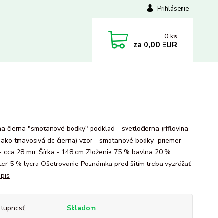
Prihlásenie
0
ks
za
0,00 EUR
ina čierna "smotanové bodky" podklad - svetločierna (riflovina
 ako tmavosivá do čierna) vzor - smotanové bodky priemer
- cca 28 mm Šírka - 148 cm Zloženie 75 % bavlna 20 %
ter 5 % lycra Ošetrovanie Poznámka pred šitím treba vyzrážať
opis
tupnosť
Skladom