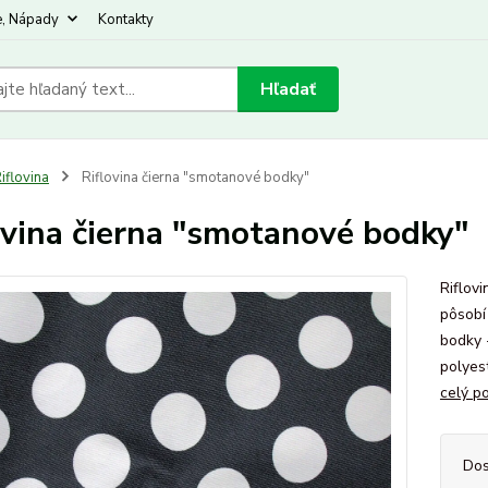
e, Nápady
Kontakty
Hľadať
iflovina
Riflovina čierna "smotanové bodky"
ovina čierna "smotanové bodky"
Riflov
pôsobí
bodky 
polyes
celý p
Dos