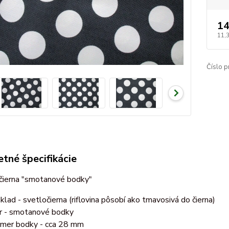
14
11,
Číslo p
tné špecifikácie
 čierna "smotanové bodky"
klad - svetločierna (riflovina pôsobí ako tmavosivá do čierna)
r - smotanové bodky
emer bodky - cca 28 mm