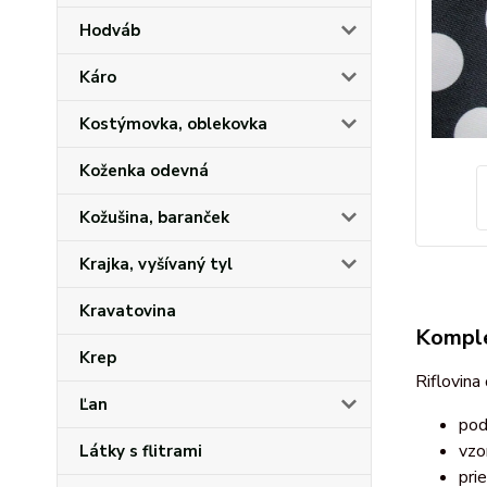
Hodváb
Káro
Kostýmovka, oblekovka
Koženka odevná
Kožušina, baranček
Krajka, vyšívaný tyl
Kravatovina
Komple
Krep
Riflovina
Ľan
pod
vzo
Látky s flitrami
pri