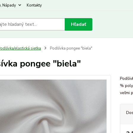
e, Nápady
Kontakty
Hľadať
odšívka/elastická sieťka
Podšívka pongee "biela"
ívka pongee "biela"
Podšív
% poly
veľmi 
Dos