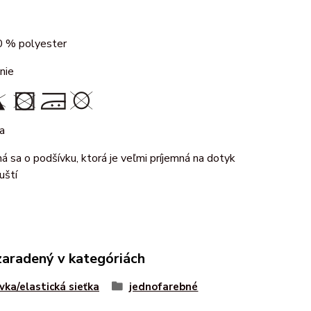
 % polyester
nie
a
ná sa o podšívku, ktorá je veľmi príjemná na dotyk
uští
zaradený v kategóriách
vka/elastická sieťka
jednofarebné