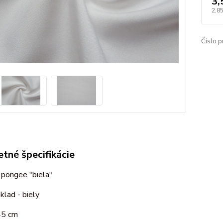
3,
2,8
Číslo p
tné špecifikácie
 pongee "biela"
klad - biely
45 cm