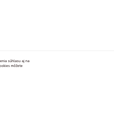
enia súhlasu aj na
cookies môžete
Vytvorené na
Eshop-rychlo.sk