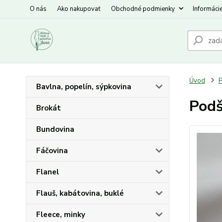
O nás
Ako nakupovať
Obchodné podmienky
Informáci
Úvod
P
Bavlna, popelín, sýpkovina
Podš
Brokát
Bundovina
Fáčovina
Flanel
Flauš, kabátovina, buklé
Fleece, minky