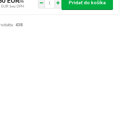
50 EUR
/
m
Pridať do košíka
5 EUR
bez DPH
roduktu:
438