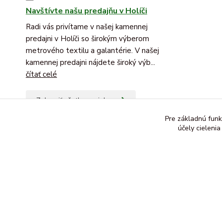
Navštívte našu predajňu v Holíči
Radi vás privítame v našej kamennej
predajni v Holíči so širokým výberom
metrového textilu a galantérie. V našej
kamennej predajni nájdete široký výb...
čítať celé
Zobraziť všetky novinky
Pre základnú funk
účely cieleni