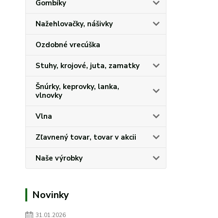
Gombíky
Nažehlovačky, nášivky
Ozdobné vrecúška
Stuhy, krojové, juta, zamatky
Šnúrky, keprovky, lanka,
vlnovky
Vlna
Zľavnený tovar, tovar v akcii
Naše výrobky
Novinky
31.01.2026