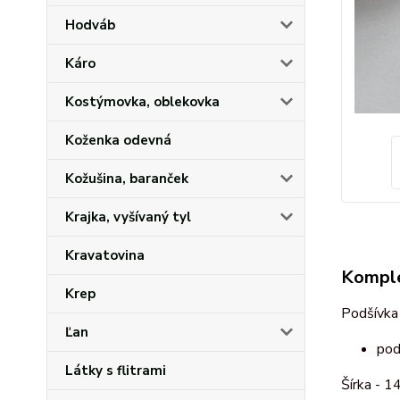
Hodváb
Káro
Kostýmovka, oblekovka
Koženka odevná
Kožušina, baranček
Krajka, vyšívaný tyl
Kravatovina
Komple
Krep
Podšívka
Ľan
pod
Látky s flitrami
Šírka - 1