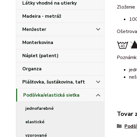
Látky vhodné na utierky
Zloženie
Madeira - metráž
100
Menžester
Ošetrova
Monterkovina
Náplet (patent)
Poznámk
Organza
jed
neš
Plášťovka, šusťákovina, taft
Podšívka/elastická sieťka
jednofarebné
Tovar 
elastické
Podší
vzorované