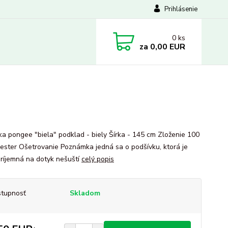
Prihlásenie
0
ks
za
0,00 EUR
ka pongee "biela" podklad - biely Šírka - 145 cm Zloženie 100
ester Ošetrovanie Poznámka jedná sa o podšívku, ktorá je
príjemná na dotyk nešuští
celý popis
tupnosť
Skladom