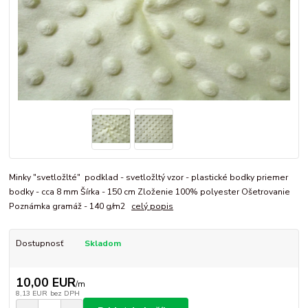
Minky "svetložlté" podklad - svetložltý vzor - plastické bodky priemer
bodky - cca 8 mm Šírka - 150 cm Zloženie 100% polyester Ošetrovanie
Poznámka gramáž - 140 g/m2
celý popis
Dostupnosť
Skladom
10,00 EUR
/
m
8,13 EUR
bez DPH