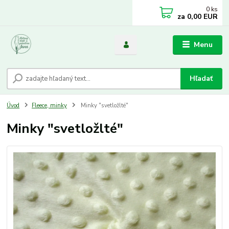
0
ks
za
0,00 EUR
Menu
Hľadať
Úvod
Fleece, minky
Minky "svetložlté"
Minky "svetložlté"