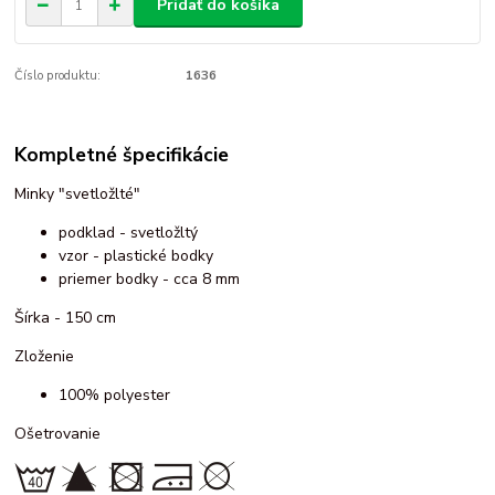
Pridať do košíka
Číslo produktu:
1636
Kompletné špecifikácie
Minky "svetložlté"
podklad - svetložltý
vzor - plastické bodky
priemer bodky - cca 8 mm
Šírka - 150 cm
Zloženie
100% polyester
Ošetrovanie