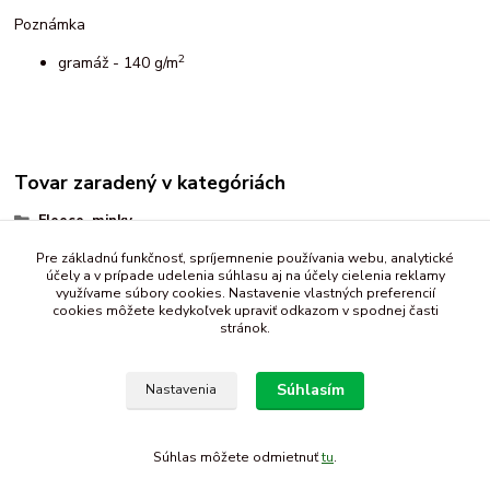
Poznámka
2
gramáž - 140 g/m
Tovar zaradený v kategóriách
Fleece, minky
minky
Pre základnú funkčnosť, spríjemnenie používania webu, analytické
účely a v prípade udelenia súhlasu aj na účely cielenia reklamy
jednofarebné
využívame súbory cookies. Nastavenie vlastných preferencií
cookies môžete kedykoľvek upraviť odkazom v spodnej časti
stránok.
Súhlasím
Nastavenia
Súhlas môžete odmietnuť
tu
.
Vytvorené na
Eshop-rychlo.sk