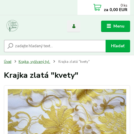
0
ks
za
0,00 EUR
Menu
Hľadať
Úvod
Krajka, vyšívaný tyl
Krajka zlatá "kvety"
Krajka zlatá "kvety"