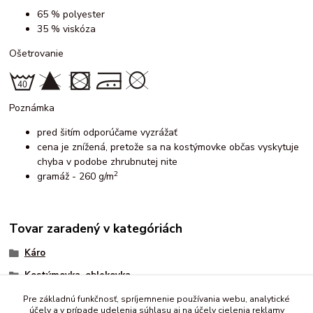
65 % polyester
35 % viskóza
Ošetrovanie
Poznámka
pred šitím odporúčame vyzrážať
cena je znížená, pretože sa na kostýmovke občas vyskytuje
chyba v podobe zhrubnutej nite
2
gramáž - 260 g/m
Tovar zaradený v kategóriách
Káro
Kostýmovka, oblekovka
kostýmovka
Pre základnú funkčnosť, spríjemnenie používania webu, analytické
účely a v prípade udelenia súhlasu aj na účely cielenia reklamy