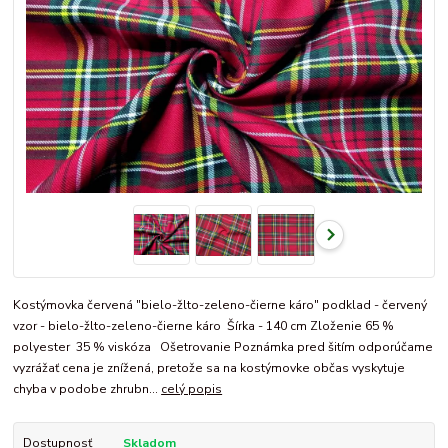
Kostýmovka červená "bielo-žlto-zeleno-čierne káro" podklad - červený
vzor - bielo-žlto-zeleno-čierne káro Šírka - 140 cm Zloženie 65 %
polyester 35 % viskóza Ošetrovanie Poznámka pred šitím odporúčame
vyzrážať cena je znížená, pretože sa na kostýmovke občas vyskytuje
chyba v podobe zhrubn...
celý popis
Dostupnosť
Skladom