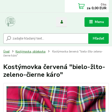
0
ks
za
0,00 EUR
Menu
Hľadať
Úvod
Kostýmovka, oblekovka
Kostýmovka červená "bielo-žlto-zeleno-
čierne káro"
Kostýmovka červená "bielo-žlto-
zeleno-čierne káro"