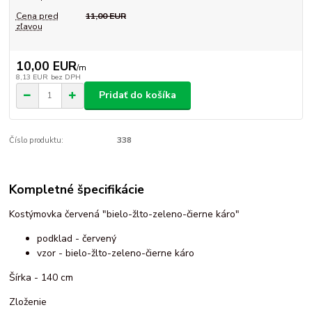
Cena pred
11,00 EUR
zľavou
10,00 EUR
/
m
8,13 EUR
bez DPH
Pridať do košíka
Číslo produktu:
338
Kompletné špecifikácie
Kostýmovka červená "bielo-žlto-zeleno-čierne káro"
podklad - červený
vzor - bielo-žlto-zeleno-čierne káro
Šírka - 140 cm
Zloženie