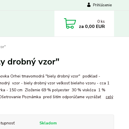
Prihlásenie
0
ks
za
0,00 EUR
zor"
y drobný vzor"
ovka Orhei tmavomodrá "biely drobný vzor" podklad -
odrý vzor - biely drobný vzor veľkosť bieleho vzoru - cca 1
ka - 150 cm Zloženie 69 % polyester 30 % viskóza 1 %
Ošetrovanie Poznámka pred šitím odporúčame vyzrážať
celý
tupnosť
Skladom