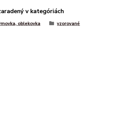
zaradený v kategóriách
ýmovka, oblekovka
vzorované