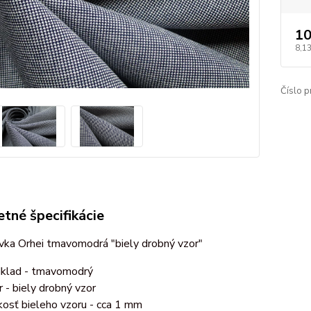
10
8,1
Číslo p
tné špecifikácie
ka Orhei tmavomodrá "biely drobný vzor"
klad - tmavomodrý
r - biely drobný vzor
kosť bieleho vzoru - cca 1 mm