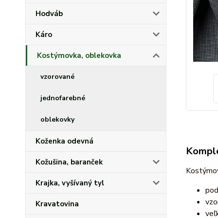
Hodváb
Káro
Kostýmovka, oblekovka
vzorované
jednofarebné
oblekovky
Koženka odevná
Komple
Kožušina, baranček
Kostýmov
Krajka, vyšívaný tyl
pod
vzo
Kravatovina
veľ