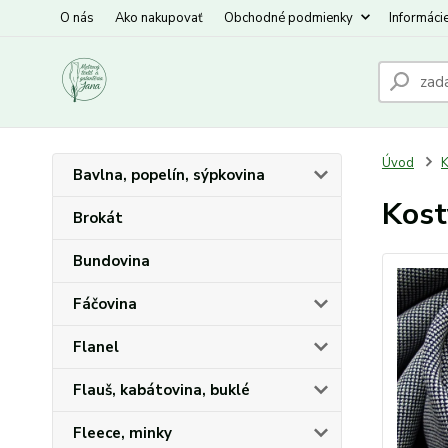
O nás
Ako nakupovať
Obchodné podmienky
Informáci
Úvod
K
Bavlna, popelín, sýpkovina
Kost
Brokát
Bundovina
Fáčovina
Flanel
Flauš, kabátovina, buklé
Fleece, minky