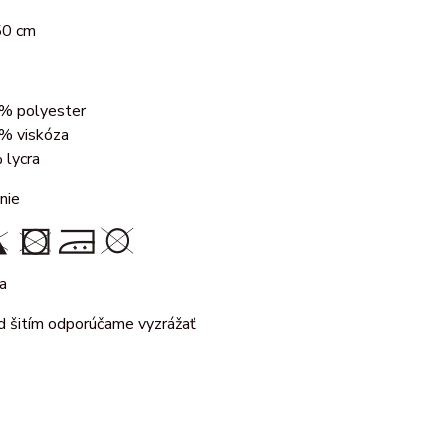
150 cm
% polyester
% viskóza
 lycra
nie
ka
d šitím odporúčame vyzrážať