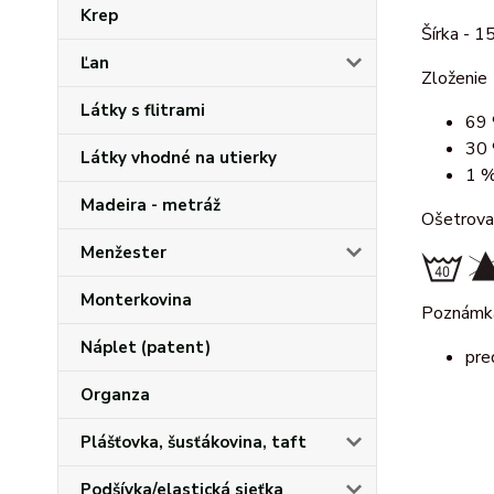
Krep
Šírka - 
Ľan
Zloženie
Látky s flitrami
69 
30 
Látky vhodné na utierky
1 %
Madeira - metráž
Ošetrova
Menžester
Monterkovina
Poznám
Náplet (patent)
pre
Organza
Plášťovka, šusťákovina, taft
Podšívka/elastická sieťka