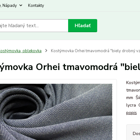
e, Nápady
Kontakty
Hľadať
ostýmovka, oblekovka
Kostýmovka Orhei tmavomodrá "biely drobný v
ýmovka Orhei tmavomodrá "biel
Kostým
tmavom
mm Šír
lycra 
popis
Dos