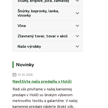
Stuhy, krojové, juta, zamatky
Šnúrky, keprovky, lanka,
vlnovky
Vlna
Zľavnený tovar, tovar v akcii
Naše výrobky
Novinky
31.01.2026
Navštívte našu predajňu v Holíči
Radi vás privítame v našej kamennej
predajni v Holíči so širokým výberom
metrového textilu a galantérie. V našej
kamennej predajni nájdete široký výb...