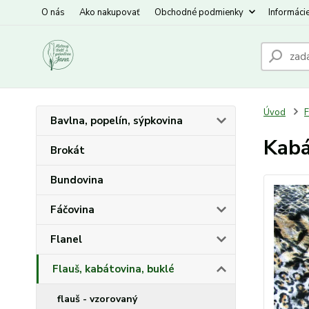
O nás
Ako nakupovať
Obchodné podmienky
Informáci
Úvod
F
Bavlna, popelín, sýpkovina
Kabá
Brokát
Bundovina
Fáčovina
Flanel
Flauš, kabátovina, buklé
flauš - vzorovaný