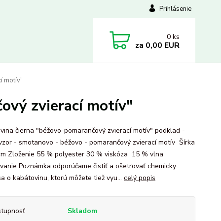
Prihlásenie
0
ks
za
0,00 EUR
í motív"
ový zvierací motív"
vina čierna "béžovo-pomarančový zvierací motív" podklad -
 vzor - smotanovo - béžovo - pomarančový zvierací motív Šírka
cm Zloženie 55 % polyester 30 % viskóza 15 % vlna
vanie Poznámka odporúčame čistiť a ošetrovať chemicky
a o kabátovinu, ktorú môžete tiež vyu...
celý popis
tupnosť
Skladom