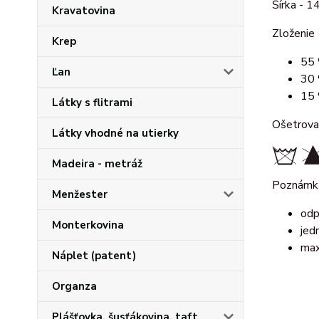
Šírka - 1
Kravatovina
Zloženie
Krep
55 
Ľan
30 
15 
Látky s flitrami
Ošetrova
Látky vhodné na utierky
Madeira - metráž
Poznámk
Menžester
odp
Monterkovina
jed
max
Náplet (patent)
Organza
Plášťovka, šusťákovina, taft