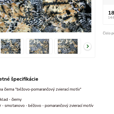
18
14,
Číslo p
tné špecifikácie
a čierna "béžovo-pomarančový zvierací motív"
klad - čierny
r - smotanovo - béžovo - pomarančový zvierací motív