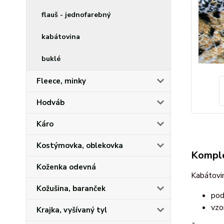
flauš - jednofarebný
kabátovina
buklé
Fleece, minky
Hodváb
Káro
Kostýmovka, oblekovka
Komple
Koženka odevná
Kabátovin
Kožušina, baranček
pod
vzo
Krajka, vyšívaný tyl