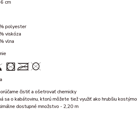
46 cm
% polyester
% viskóza
% vlna
nie
a
orúčame čistiť a ošetrovať chemicky
ná sa o kabátovinu, ktorú môžete tiež využiť ako hrubšiu kostým
imálne dostupné množstvo - 2,20 m