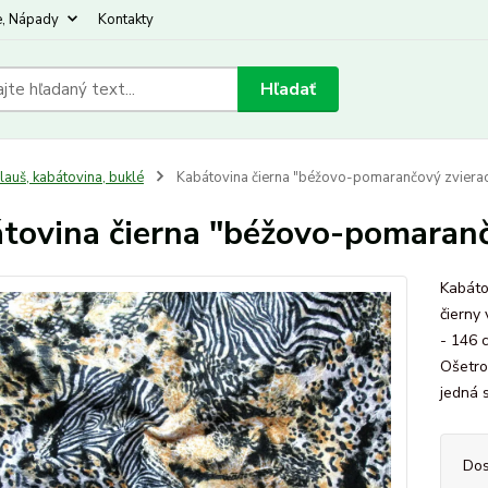
e, Nápady
Kontakty
Hľadať
lauš, kabátovina, buklé
Kabátovina čierna "béžovo-pomarančový zvierac
tovina čierna "béžovo-pomaranč
Kabáto
čierny
- 146 
Ošetro
jedná s
Dos