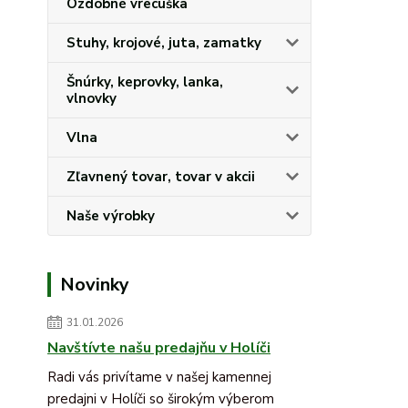
Ozdobné vrecúška
Stuhy, krojové, juta, zamatky
Šnúrky, keprovky, lanka,
vlnovky
Vlna
Zľavnený tovar, tovar v akcii
Naše výrobky
Novinky
31.01.2026
Navštívte našu predajňu v Holíči
Radi vás privítame v našej kamennej
predajni v Holíči so širokým výberom