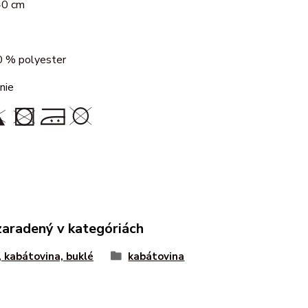
40 cm
 % polyester
nie
zaradený v kategóriách
, kabátovina, buklé
kabátovina