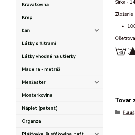
Šírka - 1
Kravatovina
Zloženie
Krep
100
Ľan
Ošetrova
Látky s flitrami
Látky vhodné na utierky
Madeira - metráž
Menžester
Monterkovina
Tovar 
Náplet (patent)
Flauš
Organza
Plášťovka, šusťákovina, taft