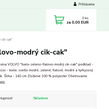
Prihlásenie
0
ks
za
0,00 EUR
cik-cak"
lovo-modrý cik-cak"
vina VOLVO "bielo-zeleno-fialovo-modrý cik-cak" podklad -
vzor - biele, svetlo modré, zelené, fialové, modré a tyrkysový
cak Šírka - 140 cm Zloženie 100 % polyester Ošetrovanie
opis
tupnosť
Skladom