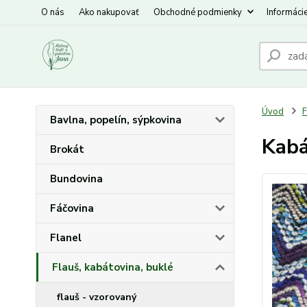
O nás
Ako nakupovať
Obchodné podmienky
Informáci
Úvod
F
Bavlna, popelín, sýpkovina
Kabá
Brokát
Bundovina
Fáčovina
Flanel
Flauš, kabátovina, buklé
flauš - vzorovaný