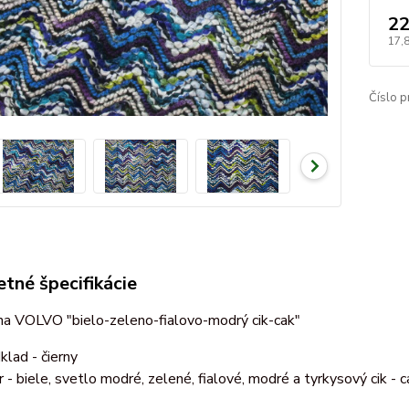
22
17,
Číslo p
tné špecifikácie
na VOLVO "bielo-zeleno-fialovo-modrý cik-cak"
klad - čierny
r - biele, svetlo modré, zelené, fialové, modré a tyrkysový cik - 