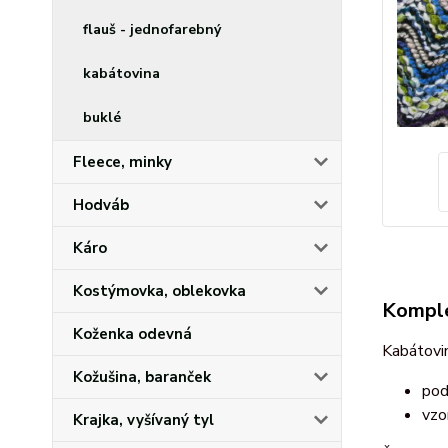
flauš - jednofarebný
kabátovina
buklé
Fleece, minky
Hodváb
Káro
Kostýmovka, oblekovka
Komple
Koženka odevná
Kabátovi
Kožušina, baranček
pod
vzo
Krajka, vyšívaný tyl