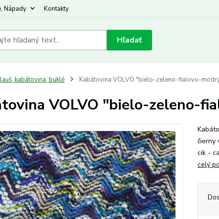
e, Nápady
Kontakty
Hľadať
lauš, kabátovina, buklé
Kabátovina VOLVO "bielo-zeleno-fialovo-modrý 
tovina VOLVO "bielo-zeleno-fia
Kabáto
čierny 
cik - 
celý p
Dos