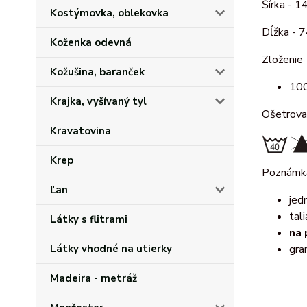
Šírka - 1
Kostýmovka, oblekovka
Dĺžka - 
Koženka odevná
Zloženie
Kožušina, baranček
100
Krajka, vyšívaný tyl
Ošetrova
Kravatovina
Krep
Poznámk
Ľan
jed
tal
Látky s flitrami
na 
Látky vhodné na utierky
gra
Madeira - metráž