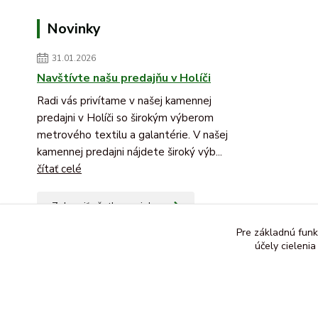
Novinky
31.01.2026
Navštívte našu predajňu v Holíči
Radi vás privítame v našej kamennej
predajni v Holíči so širokým výberom
metrového textilu a galantérie. V našej
kamennej predajni nájdete široký výb...
čítať celé
Zobraziť všetky novinky
Pre základnú funk
účely cieleni