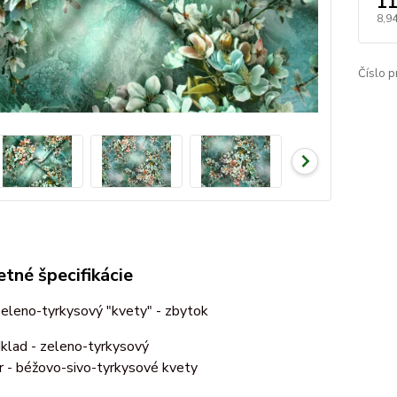
11
8,9
Číslo p
tné špecifikácie
eleno-tyrkysový "kvety" - zbytok
klad - zeleno-tyrkysový
r - béžovo-sivo-tyrkysové kvety