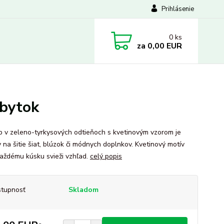
Prihlásenie
0
ks
za
0,00 EUR
zbytok
 v zeleno-tyrkysových odtieňoch s kvetinovým vzorom je
 na šitie šiat, blúzok či módnych doplnkov. Kvetinový motív
aždému kúsku svieži vzhľad.
celý popis
tupnosť
Skladom