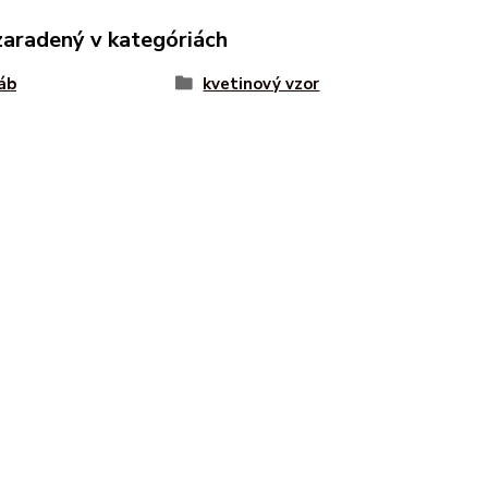
zaradený v kategóriách
áb
kvetinový vzor