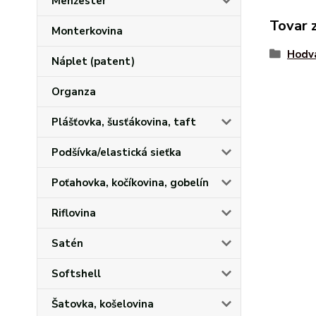
Menžester
Tovar 
Monterkovina
Hodv
Náplet (patent)
Organza
Plášťovka, šusťákovina, taft
Podšívka/elastická sieťka
Poťahovka, kočíkovina, gobelín
Riflovina
Satén
Softshell
Šatovka, košelovina