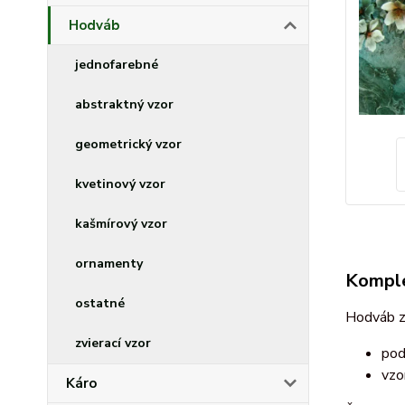
Hodváb
jednofarebné
abstraktný vzor
geometrický vzor
kvetinový vzor
kašmírový vzor
ornamenty
Komple
ostatné
Hodváb z
zvierací vzor
pod
vzo
Káro