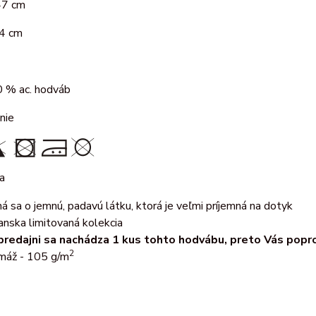
47 cm
74 cm
 % ac. hodváb
nie
a
ná sa o jemnú, padavú látku, ktorá je veľmi príjemná na dotyk
ianska limitovaná kolekcia
predajni sa nachádza 1 kus tohto hodvábu, preto Vás popros
2
máž - 105 g/m