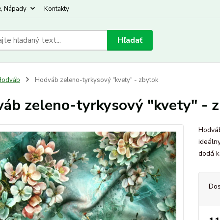
e, Nápady
Kontakty
Hľadať
Hodváb
Hodváb zeleno-tyrkysový "kvety" - zbytok
áb zeleno-tyrkysový "kvety" - 
Hodváb
ideálny
dodá k
Dos