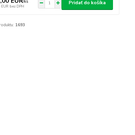
,00 EUR
/
ks
Pridať do košíka
4 EUR
bez DPH
roduktu:
1693