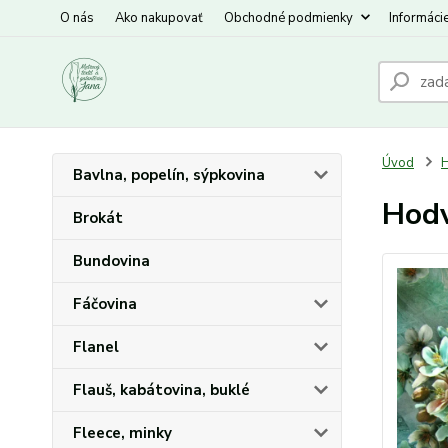
O nás
Ako nakupovať
Obchodné podmienky
Informáci
Úvod
Bavlna, popelín, sýpkovina
Hodv
Brokát
Bundovina
Fáčovina
Flanel
Flauš, kabátovina, buklé
Fleece, minky