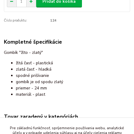
Pridať do košíka
Číslo produktu:
124
Kompletné špecifikácie
Gombík "žlto - zlatý"
žltá časť - plastická
zlatá časť - hladká
spodné prišívanie
gombík je od spodu zlatý
priemer - 24 mm
materiál - plast
Tovar zaradený v kategóriách
Gombíky
Pre základnú funkčnosť, spríjemnenie používania webu, analytické
účely a v prípade udelenia súhlasu aj na účely cielenia reklamy