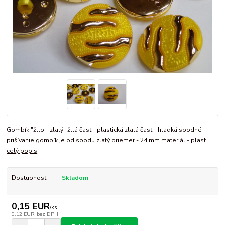
Gombík "žlto - zlatý" žltá časť - plastická zlatá časť - hladká spodné
prišívanie gombík je od spodu zlatý priemer - 24 mm materiál - plast
celý popis
Dostupnosť
Skladom
0,15 EUR
/
ks
0,12 EUR
bez DPH