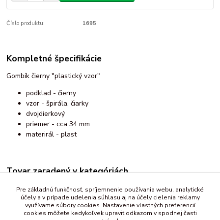
Číslo produktu:
1695
Kompletné špecifikácie
Gombík čierny "plastický vzor"
podklad - čierny
vzor - špirála, čiarky
dvojdierkový
priemer - cca 34 mm
materirál - plast
Tovar zaradený v kategóriách
Gombíky
Pre základnú funkčnosť, spríjemnenie používania webu, analytické
účely a v prípade udelenia súhlasu aj na účely cielenia reklamy
ostatné
využívame súbory cookies. Nastavenie vlastných preferencií
cookies môžete kedykoľvek upraviť odkazom v spodnej časti