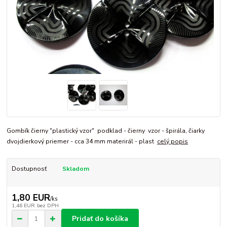
Gombík čierny "plastický vzor" podklad - čierny vzor - špirála, čiarky
dvojdierkový priemer - cca 34 mm materirál - plast
celý popis
Dostupnosť
Skladom
1,80 EUR
/
ks
1,46 EUR
bez DPH
Pridať do košíka