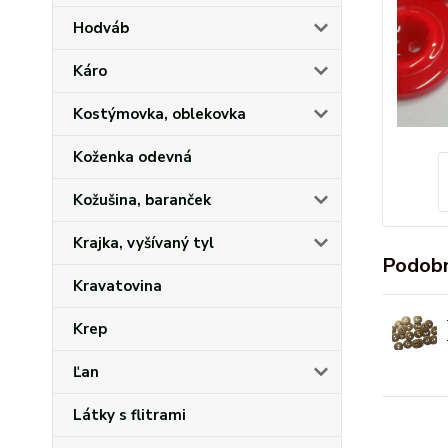
Hodváb
Káro
Kostýmovka, oblekovka
Koženka odevná
Kožušina, baranček
Krajka, vyšívaný tyl
Podobn
Kravatovina
Krep
Ľan
Látky s flitrami