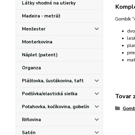
Látky vhodné na utierky
Komple
Madeira - metráž
Gombík "
Menžester
dvo
les
Monterkovina
pla
pri
Náplet (patent)
mat
Organza
Plášťovka, šusťákovina, taft
Podšívka/elastická sieťka
Tovar 
Poťahovka, kočíkovina, gobelín
Gomb
Riflovina
Satén