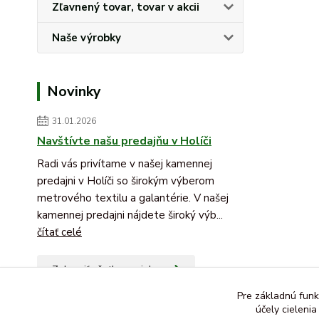
Zľavnený tovar, tovar v akcii
Naše výrobky
Novinky
31.01.2026
Navštívte našu predajňu v Holíči
Radi vás privítame v našej kamennej
predajni v Holíči so širokým výberom
metrového textilu a galantérie. V našej
kamennej predajni nájdete široký výb...
čítať celé
Zobraziť všetky novinky
Pre základnú funk
účely cieleni