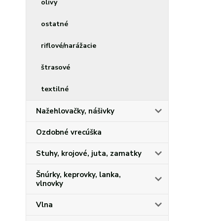
olivy
ostatné
riflové/narážacie
štrasové
textilné
Nažehlovačky, nášivky
Ozdobné vrecúška
Stuhy, krojové, juta, zamatky
Šnúrky, keprovky, lanka,
vlnovky
Vlna