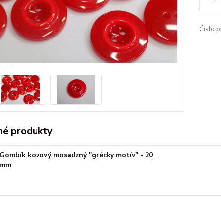
Číslo p
é produkty
Gombík kovový mosadzný "grécky motív" - 20
mm