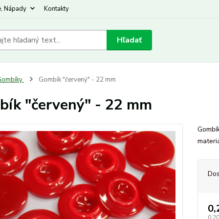
e, Nápady
Kontakty
Hľadať
Gombíky
Gombík "červený" - 22 mm
ík "červený" - 22 mm
Gombík
materi
Dos
0,
0,2