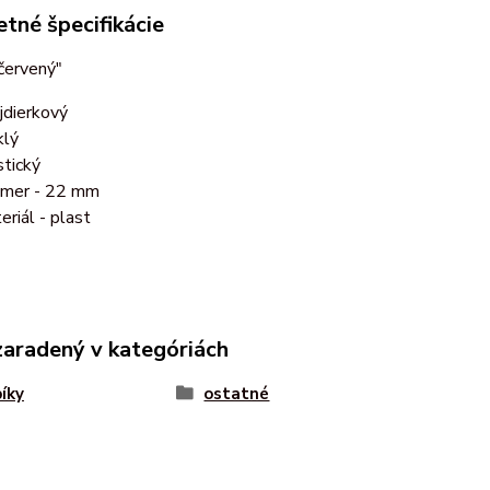
tné špecifikácie
červený"
jdierkový
klý
stický
emer - 22 mm
eriál - plast
zaradený v kategóriách
íky
ostatné