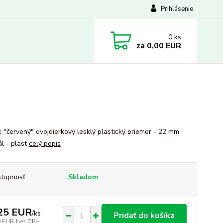
Prihlásenie
0
ks
za
0,00 EUR
 "červený" dvojdierkový lesklý plastický priemer - 22 mm
ál - plast
celý popis
tupnosť
Skladom
25 EUR
/
ks
Pridať do košíka
0 EUR
bez DPH