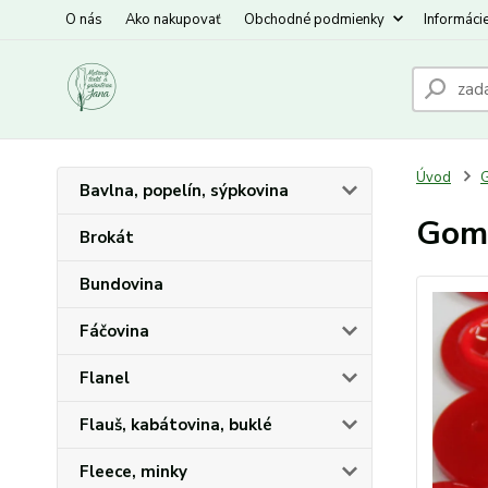
O nás
Ako nakupovať
Obchodné podmienky
Informáci
Úvod
Bavlna, popelín, sýpkovina
Gomb
Brokát
Bundovina
Fáčovina
Flanel
Flauš, kabátovina, buklé
Fleece, minky