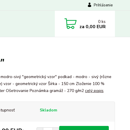
Prihlásenie
0
ks
za
0,00 EUR
r"
 modro-sivý "geometrický vzor" podkad - modro - sivý (rôzne
e) vzor - geometrický vzor Šírka - 150 cm Zloženie 100 %
ter Ošetrovanie Poznámka gramáž - 270 g/m2
celý popis
tupnosť
Skladom