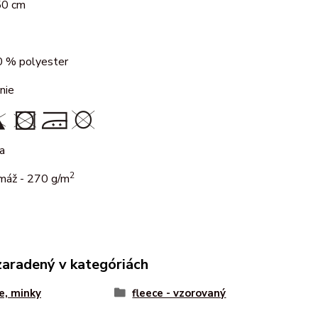
50 cm
 % polyester
nie
a
2
máž - 270 g/m
zaradený v kategóriách
e, minky
fleece - vzorovaný