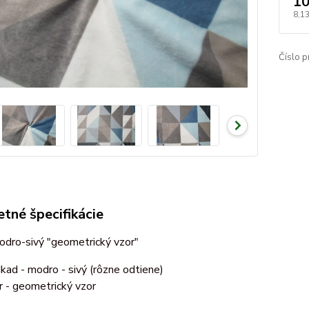
10
8,1
Číslo p
tné špecifikácie
odro-sivý "geometrický vzor"
kad - modro - sivý (rôzne odtiene)
r - geometrický vzor