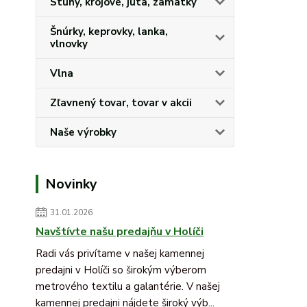
Stuhy, krojové, juta, zamatky
Šnúrky, keprovky, lanka,
vlnovky
Vlna
Zľavnený tovar, tovar v akcii
Naše výrobky
Novinky
31.01.2026
Navštívte našu predajňu v Holíči
Radi vás privítame v našej kamennej
predajni v Holíči so širokým výberom
metrového textilu a galantérie. V našej
kamennej predajni nájdete široký výb...