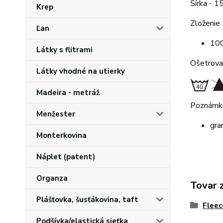
Šírka - 1
Krep
Zloženie
Ľan
100
Látky s flitrami
Ošetrova
Látky vhodné na utierky
Madeira - metráž
Poznámk
Menžester
gra
Monterkovina
Náplet (patent)
Organza
Tovar 
Plášťovka, šusťákovina, taft
Fleec
Podšívka/elastická sieťka