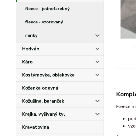
fleece - jednofarebný
fleece - vzorovaný
minky
Hodváb
Káro
Kostýmovka, oblekovka
Koženka odevná
Komple
Kožušina, baranček
Fleece m
Krajka, vyšívaný tyl
pod
vzo
Kravatovina