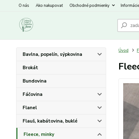
O nás
Ako nakupovať
Obchodné podmienky
Informáci
Úvod
F
Bavlna, popelín, sýpkovina
Flee
Brokát
Bundovina
Fáčovina
Flanel
Flauš, kabátovina, buklé
Fleece, minky