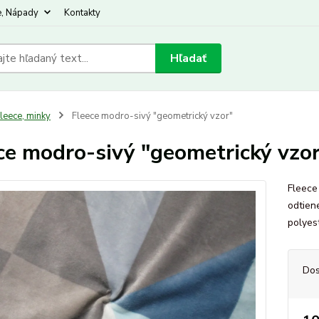
e, Nápady
Kontakty
Hľadať
leece, minky
Fleece modro-sivý "geometrický vzor"
ce modro-sivý "geometrický vzo
Fleece
odtien
polyes
Dos