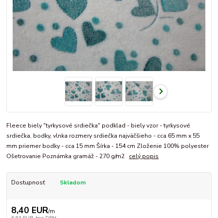
Fleece biely "tyrkysové srdiečka" podklad - biely vzor - tyrkysové
srdiečka, bodky, vlnka rozmery srdiečka najväčšieho - cca 65 mm x 55
mm priemer bodky - cca 15 mm Šírka - 154 cm Zloženie 100% polyester
Ošetrovanie Poznámka gramáž - 270 g/m2
celý popis
Dostupnosť
Skladom
8,40 EUR
/
m
6,83 EUR
bez DPH