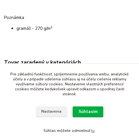
Poznámka
2
gramáž - 270 g/m
Tovar zaradený v kategóriách
Fleece, minky
Pre základnú funkčnosť, spríjemnenie používania webu, analytické
účely a v prípade udelenia súhlasu aj na účely cielenia reklamy
fleece - vzorovaný
využívame súbory cookies. Nastavenie vlastných preferencií
cookies môžete kedykoľvek upraviť odkazom v spodnej časti
stránok.
Súhlasím
Nastavenia
Súhlas môžete odmietnuť
tu
.
Vytvorené na
Eshop-rychlo.sk