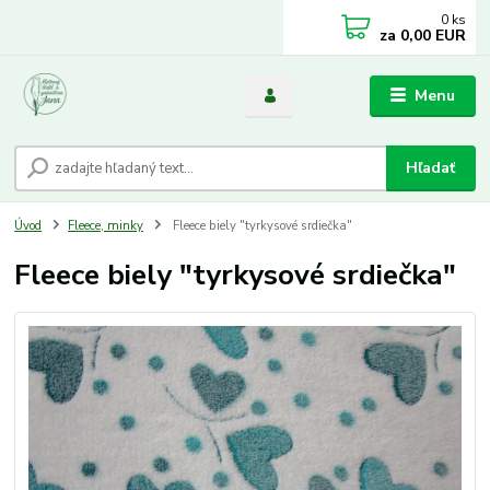
0
ks
za
0,00 EUR
Menu
Hľadať
Úvod
Fleece, minky
Fleece biely "tyrkysové srdiečka"
Fleece biely "tyrkysové srdiečka"