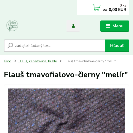
0
ks
za
0,00 EUR
Menu
Hľadať
Úvod
Flauš, kabátovina, buklé
Flauš tmavofialovo-čierny "melír"
Flauš tmavofialovo-čierny "melír"