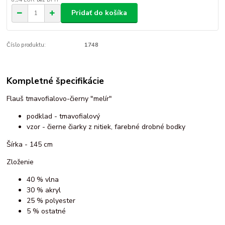
Pridať do košíka
Číslo produktu:
1748
Kompletné špecifikácie
Flauš tmavofialovo-čierny "melír"
podklad - tmavofialový
vzor - čierne čiarky z nitiek, farebné drobné bodky
Šírka - 145 cm
Zloženie
40 % vlna
30 % akryl
25 % polyester
5 % ostatné