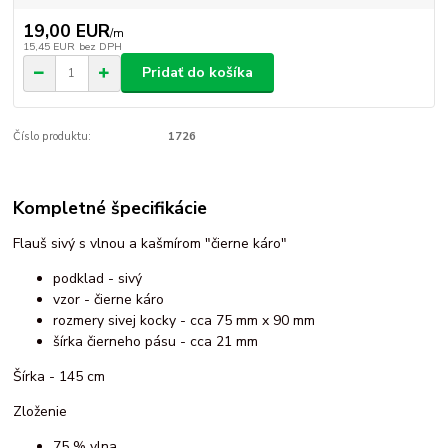
19,00 EUR
/
m
15,45 EUR
bez DPH
Pridať do košíka
Číslo produktu:
1726
Kompletné špecifikácie
Flauš sivý s vlnou a kašmírom "čierne káro"
podklad - sivý
vzor - čierne káro
rozmery sivej kocky - cca 75 mm x 90 mm
šírka čierneho pásu - cca 21 mm
Šírka - 145 cm
Zloženie
75 % vlna