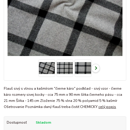
Flauš sivý s vlnou a kašmírom "čierne káro" podklad - sivý vzor - čierne
káro rozmery sivej kocky - cca 75 mm x 90 mm šírka čierneho pásu - cca
21 mm Šírka - 145 cm Zloženie 75 % vlna 20 % polyamid 5 % kašmír
Ošetrovanie Poznámka daný flauš treba čistiť CHEMICKY
celý popis
Dostupnosť
Skladom