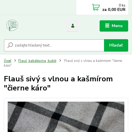
0
ks
za
0,00 EUR
Menu
Hľadať
Úvod
Flauš, kabátovina, buklé
Flauš sivý s vlnou a kašmírom "čierne
káro"
Flauš sivý s vlnou a kašmírom
"čierne káro"