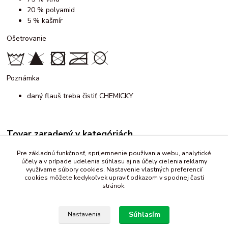
20 % polyamid
5 % kašmír
Ošetrovanie
Poznámka
daný flauš treba čistiť CHEMICKY
Tovar zaradený v kategóriách
Flauš, kabátovina, buklé
Pre základnú funkčnosť, spríjemnenie používania webu, analytické
účely a v prípade udelenia súhlasu aj na účely cielenia reklamy
flauš - vzorovaný
využívame súbory cookies. Nastavenie vlastných preferencií
cookies môžete kedykoľvek upraviť odkazom v spodnej časti
stránok.
Súhlasím
Nastavenia