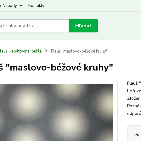
e, Nápady
Kontakty
Hľadať
lauš, kabátovina, buklé
Flauš "maslovo-béžové kruhy"
š "maslovo-béžové kruhy"
Flauš 
béžové
Zložen
Poznám
odporúč
Dos