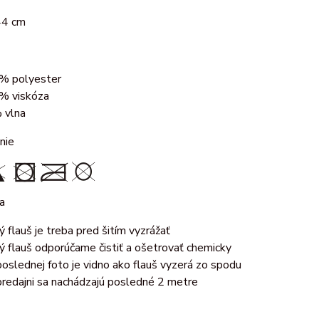
44 cm
% polyester
% viskóza
 vlna
nie
a
ý flauš je treba pred šitím vyzrážať
ý flauš odporúčame čistiť a ošetrovať chemicky
poslednej foto je vidno ako flauš vyzerá zo spodu
predajni sa nachádzajú posledné 2 metre