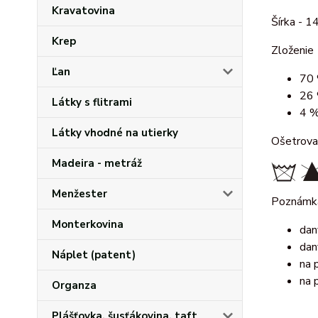
Kravatovina
Šírka - 1
Krep
Zloženie
Ľan
70 
26 
Látky s flitrami
4 %
Látky vhodné na utierky
Ošetrova
Madeira - metráž
Menžester
Poznámk
Monterkovina
dan
dan
Náplet (patent)
na 
na 
Organza
Plášťovka, šusťákovina, taft