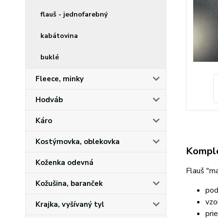
flauš - jednofarebný
kabátovina
buklé
Fleece, minky
Hodváb
Káro
Kostýmovka, oblekovka
Komple
Koženka odevná
Flauš "ma
Kožušina, baranček
pod
vzo
Krajka, vyšívaný tyl
pri