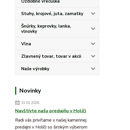
Ozdobné vrecúška
Stuhy, krojové, juta, zamatky
Šnúrky, keprovky, lanka,
vlnovky
Vlna
Zľavnený tovar, tovar v akcii
Naše výrobky
Novinky
31.01.2026
Navštívte našu predajňu v Holíči
Radi vás privítame v našej kamennej
predajni v Holíči so širokým výberom