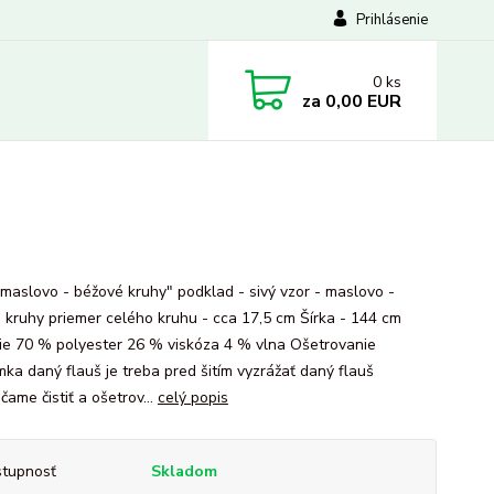
Prihlásenie
0
ks
za
0,00 EUR
"maslovo - béžové kruhy" podklad - sivý vzor - maslovo -
 kruhy priemer celého kruhu - cca 17,5 cm Šírka - 144 cm
ie 70 % polyester 26 % viskóza 4 % vlna Ošetrovanie
ka daný flauš je treba pred šitím vyzrážať daný flauš
ame čistiť a ošetrov...
celý popis
tupnosť
Skladom