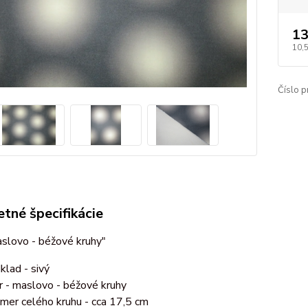
13
10,
Číslo p
tné špecifikácie
slovo - béžové kruhy"
klad - sivý
r - maslovo - béžové kruhy
emer celého kruhu - cca 17,5 cm