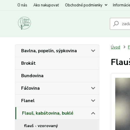
O nás
Ako nakupovať
Obchodné podmienky
Informáci
Úvod
F
Bavlna, popelín, sýpkovina
Flau
Brokát
Bundovina
Fáčovina
Flanel
Flauš, kabátovina, buklé
flauš - vzorovaný