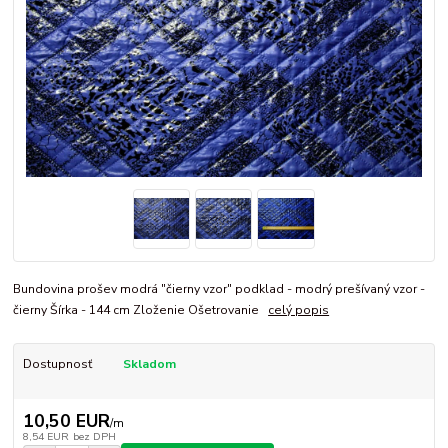
Bundovina prošev modrá "čierny vzor" podklad - modrý prešívaný vzor -
čierny Šírka - 144 cm Zloženie Ošetrovanie
celý popis
Dostupnosť
Skladom
10,50 EUR
/
m
8,54 EUR
bez DPH