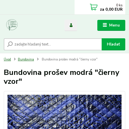
0
ks
za
0,00 EUR
Menu
Hľadať
Úvod
Bundovina
Bundovina prošev modrá "čierny vzor"
Bundovina prošev modrá "čierny
vzor"