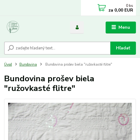
0
ks
za
0,00 EUR
Menu
Hľadať
Úvod
Bundovina
Bundovina prošev biela "ružovkasté flitre"
Bundovina prošev biela
"ružovkasté flitre"